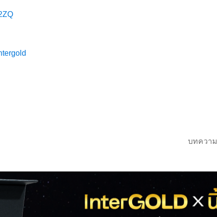
iL2ZQ
ntergold
บทความ