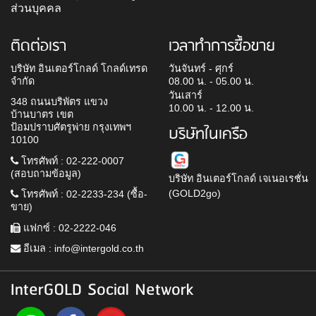
ส่วนบุคคล
ติดต่อเรา
เวลาทำการซื้อขาย
บริษัท อินเตอร์โกลด์ โกลด์เทรด
วันจันทร์ - ศุกร์
จำกัด
08.00 น. - 05.00 น.
วันเสาร์
348 ถนนบริพัตร แขวง
10.00 น. - 12.00 น.
บ้านบาตร เขต
ป้อมปราบศัตรูพ่าย กรุงเทพฯ
บริษัทในเครือ
10100
โทรศัพท์ : 02-222-0007
(สอบถามข้อมูล)
บริษัท อินเตอร์โกลด์ เจเนอเรชั่น
(GOLD2go)
โทรศัพท์ : 02-2233-234 (ซื้อ-
ขาย)
แฟกซ์ : 02-2222-046
อีเมล :
info@intergold.co.th
InterGOLD Social Network