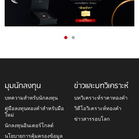
มุมนักลงทุน
ข่าวและบทวิเคราะห์
บทความสำหรับนักลงทุน
บทวิเคราะห์ราคาทองคำ
คู่มือลงทุนทองคำสำหรับมือ
วิดีโอวิเคราะห์ทองคำ
ใหม่
ข่าวสารรอบโลก
นักลงทุนอินเตอร์โกลด์
นโยบายการคุ้มครองข้อมูล