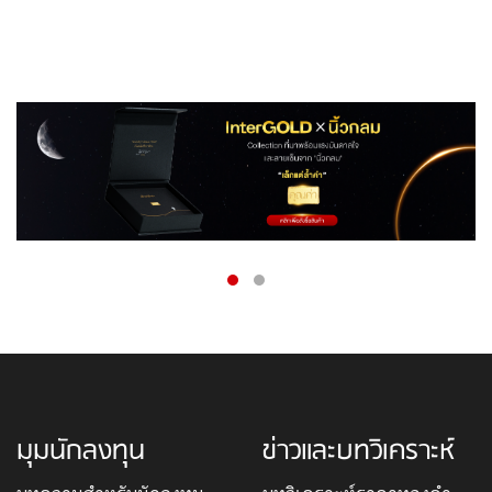
มุมนักลงทุน
ข่าวและบทวิเคราะห์