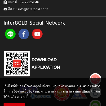
แฟกซ์ : 02-2222-046
อีเมล :
info@intergold.co.th
InterGOLD Social Network
เว็บไซต์นี้มีการใช้งานคุกกี้ เพื่อเพิ่มประสิทธิภาพและประสบการณ์ที่ดี
ในการใช้งานเว็บไซต์ของท่าน ท่านสามารถอ่านรายละเอียดเพิ่มเติม
ได้ที่
นโยบายคุกกี้