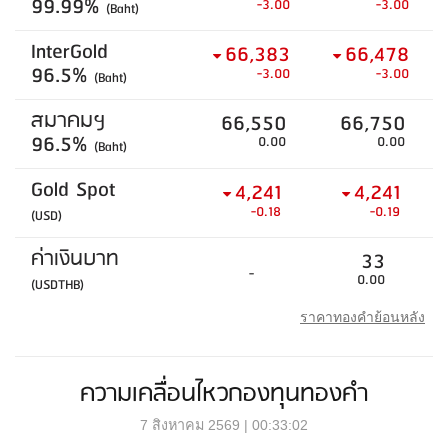
99.99%
-3.00
-3.00
(Baht)
InterGold
66,383
66,478
96.5%
-3.00
-3.00
(Baht)
สมาคมฯ
66,550
66,750
96.5%
0.00
0.00
(Baht)
Gold Spot
4,241
4,241
-0.18
-0.19
(USD)
ค่าเงินบาท
33
-
0.00
(USDTHB)
ราคาทองคำย้อนหลัง
ความเคลื่อนไหวกองทุนทองคำ
7 สิงหาคม 2569 | 00:33:02