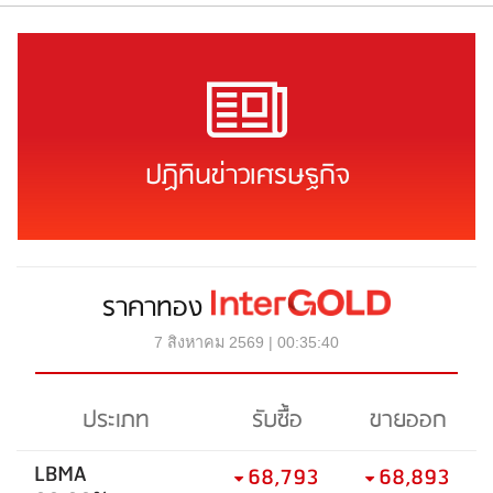
ปฏิทินข่าวเศรษฐกิจ
ราคาทอง
7 สิงหาคม 2569 | 00:35:40
ประเภท
รับซื้อ
ขายออก
LBMA
68,793
68,893