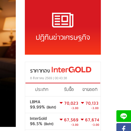
ปฏิทินข่าวเศรษฐกิจ
ราคาทอง
8 สิงหาคม 2569 | 00:43:38
ประเภท
รับซื้อ
ขายออก
LBMA
70,023
70,133
99.99%
(Baht)
-3.00
-3.00
InterGold
67,569
67,674
96.5%
(Baht)
-3.00
-3.00