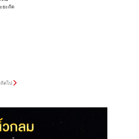
ะยะถัด
ถัดไป