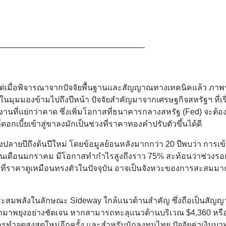
——————————————————–
 แต่เมื่อพิจารณาจากปัจจัยพื้นฐานและสัญญาณทางเทคนิคแล้ว ภาพ
ะในมุมมองข้ามไปถึงปีหน้า ปัจจัยสำคัญมาจากเศรษฐกิจสหรัฐฯ ที่เ
านที่แย่กว่าคาด ซึ่งเพิ่มโอกาสที่ธนาคารกลางสหรัฐ (Fed) จะต้อ
ดอกเบี้ยเข้าสู่ขาลงมักเป็นช่วงที่ราคาทองคำปรับตัวขึ้นได้ดี
ลายปีถึงต้นปีใหม่ โดยข้อมูลย้อนหลังมากกว่า 20 ปีพบว่า การเข้า
นเดือนมกราคม มีโอกาสทำกำไรสูงถึงราว 75% สะท้อนว่าช่วงรอย
ะที่ราคาดูเหมือนทรงตัวในปัจจุบัน อาจเป็นจังหวะของการสะสมมา
ะสมพลังในลักษณะ Sideway ใกล้แนวต้านสำคัญ ซึ่งถือเป็นสัญญ
อเข้ามาพยุงอย่างชัดเจน หากสามารถทะลุแนวต้านบริเวณ $4,360 หร
ำจุดสูงสุดใหม่อีกครั้ง และสำหรับนักลงทุนไทย ปัจจัยค่าเงินบาทท