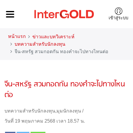
เข้าสู่ระบบ
หน้าแรก
ข่าวและบทวิเคราะห์
บทความสำหรับนักลงทุน
จีน-สหรัฐ สวมกอดกัน ทองคำจะไปทางไหนต่อ
จีน-สหรัฐ สวมกอดกัน ทองคำจะไปทางไหน
ต่อ
บทความสำหรับนักลงทุน
,
มุมนักลงทุน
/
วันที่ 19 พฤษภาคม 2568 เวลา 18.57 น.