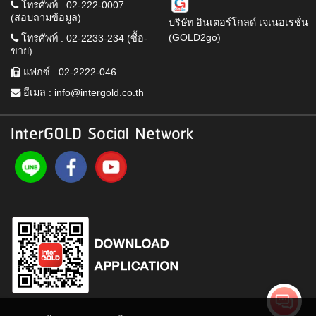
โทรศัพท์ : 02-222-0007
(สอบถามข้อมูล)
บริษัท อินเตอร์โกลด์ เจเนอเรชั่น
(GOLD2go)
โทรศัพท์ : 02-2233-234 (ซื้อ-
ขาย)
แฟกซ์ : 02-2222-046
อีเมล :
info@intergold.co.th
InterGOLD Social Network