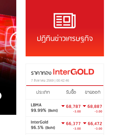
ปฏิทินข่าวเศรษฐกิจ
ราคาทอง
7 สิงหาคม 2569 | 00:42:46
ประเภท
รับซื้อ
ขายออก
LBMA
68,787
68,887
99.99%
(Baht)
-3.00
-3.00
InterGold
66,377
66,472
96.5%
(Baht)
-3.00
-3.00