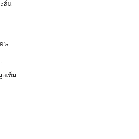
สั้น
แผน
จ
ลเพิ่ม