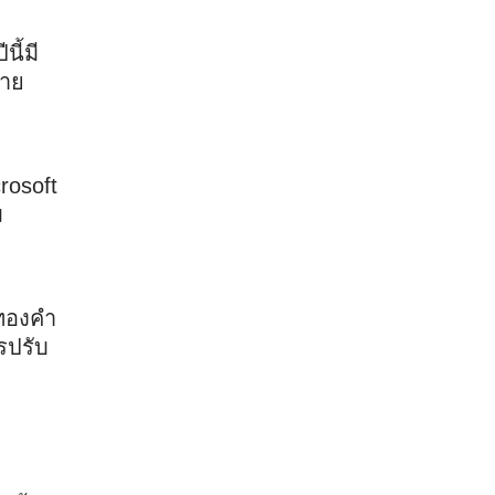
ี้มี
บาย
rosoft
ม
าทองคำ
รปรับ