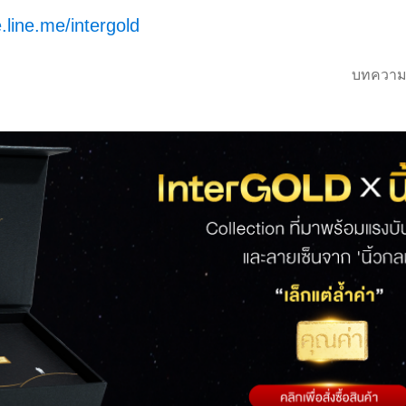
.line.me/intergold
บทความ