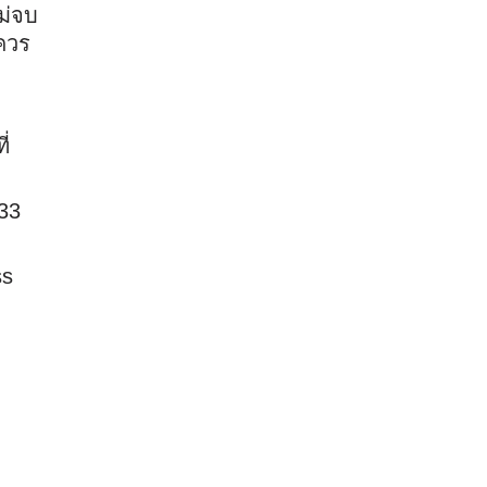
ม่จบ
ควร
่
 33
ss