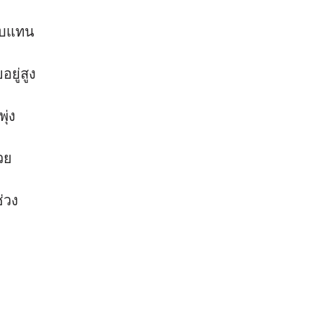
ตอบแทน
อยู่สูง
ุ่ง
วย
่วง