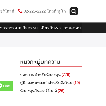
อร์โกลด์
02-225-2222 โกลด์ ทู โก
ข่าวสารและกิจกรรม
เกี่ยวกับเรา
ถาม-ตอบ
หมวดหมู่บทความ
บทความสำหรับนักลงทุน
(776)
คู่มือลงทุนทองคำสำหรับมือใหม่
(19)
Line
นักลงทุนอินเตอร์โกลด์
(26)