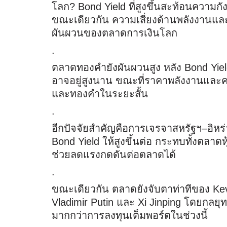
โลก? Bond Yield ที่สูงขึ้นสะท้อนความกั
ขณะเดียวกัน ความเสี่ยงด้านพลังงานแล
ผันผวนของตลาดการเงินโลก
.
ตลาดทองคำยังผันผวนสูง หลัง Bond Yield
อาจอยู่สูงนาน ขณะที่ราคาพลังงานและควา
และทองคำในระยะสั้น
.
อีกปัจจัยสำคัญคือการเจรจาสหรัฐฯ–อิหร่า
Bond Yield ให้สูงขึ้นต่อ กระทบทั้งตล
ช่วยลดแรงกดดันต่อตลาดได้
.
ขณะเดียวกัน ตลาดยังจับตาท่าทีของ Ke
Vladimir Putin และ Xi Jinping โดยกลย
มากกว่าการลงทุนเต็มพอร์ตในช่วงนี้