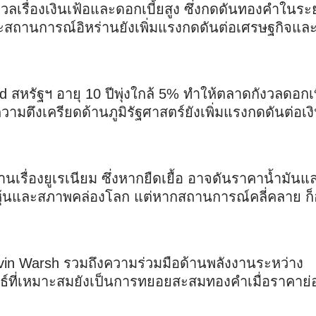
งวลเรื่องเงินเฟ้อและดอกเบี้ยสูง ซึ่งกดดันทองคำในระย
ะสถานการณ์อิหร่านยังเพิ่มแรงกดดันต่อเศรษฐกิจแ
 สหรัฐฯ อายุ 10 ปีพุ่งใกล้ 5% ทำให้ตลาดกังวลดอกเบ
มตึงเครียดด้านภูมิรัฐศาสตร์ยังเพิ่มแรงกดดันต่อเงิ
นเรื่องยูเรเนียม ซึ่งหากยืดเยื้อ อาจดันราคาน้ำมันแ
าดหุ้นและสภาพคล่องโลก แต่หากสถานการณ์คลี่คลาย ก
vin Warsh รวมถึงความร่วมมือด้านพลังงานระหว่าง
ุทธ์ที่เหมาะสมยังเป็นการทยอยสะสมทองคำเมื่อราคาย่