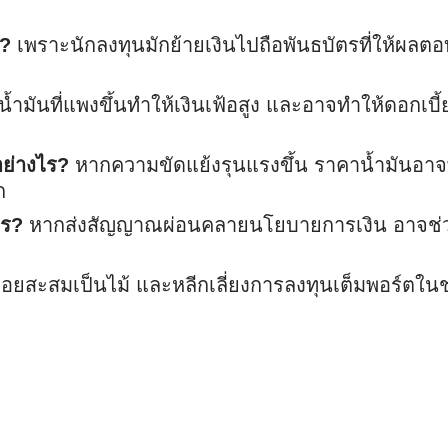
ำ?
เพราะนักลงทุนมักย้ายเงินไปถือพันธบัตรที่ให้ผล
น้ำมันที่แพงขึ้นทำให้เงินเฟ้อสูง และอาจทำให้ดอกเบี้ย
อย่างไร?
หากความขัดแย้งรุนแรงขึ้น ราคาน้ำมันอาจพ
ก
ไร?
หากส่งสัญญาณผ่อนคลายนโยบายการเงิน อาจช่
อยสะสมเป็นไม้ และหลีกเลี่ยงการลงทุนเต็มพอร์ตในช