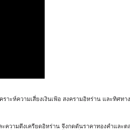
เคราะห์ความเสี่ยงเงินเฟ้อ สงครามอิหร่าน และทิศทา
% และความตึงเครียดอิหร่าน จึงกดดันราคาทองคำและต