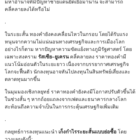
มหาอำนาจที่มีปัญหาชายแดนยืดเยื้อมานาน จะสามารถ
คลี่คลายลงได้หรือไม่
.
ในระยะสั้น ทองคำยังคงเคลื่อนไหวในกรอบ โดยได้รับแรง
หนุนจากความไม่แน่นอนทางเศรษฐกิจและการเมืองโลก
อย่างไรก็ตาม หากปัญหาความขัดแย้งทางภูมิรัฐศาสตร์ โดย
เฉพาะสงคราม
รัสเซีย–ยูเครน
คลี่คลายลง ราคาทองคำมี
แนวโน้มอ่อนตัวในระยะยาว เนื่องจากบรรยากาศเศรษฐกิจ
โลกจะฟื้นตัว นักลงทุนอาจหันไปลงทุนในสินทรัพย์เสี่ยงและ
ตลาดทุนมากขึ้น
ในมุมมองเชิงกลยุทธ์ ราคาทองคำยังคงมีโอกาสปรับตัวขึ้นได้
ในช่วงสั้น ๆ หากถ้อยแถลงจากเฟดและธนาคารกลางโลก
สะท้อนถึงความจำเป็นในการกระตุ้นเศรษฐกิจเพิ่มเติม
.
กลยุทธ์การลงทุนแนะนำ
เก็งกำไรระยะสั้นแบบย่อซื้อ
โดย
วางแผนดังนี้: