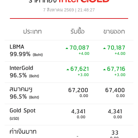
ราคาทอง
7 สิงหาคม 2569 | 21:48:27
ประเภท
รับซื้อ
ขายออก
LBMA
70,087
70,187
99.99%
+4.00
+4.00
(Baht)
InterGold
67,621
67,716
96.5%
+3.00
+3.00
(Baht)
สมาคมฯ
67,200
67,400
96.5%
0.00
0.00
(Baht)
Gold Spot
4,341
4,341
0.00
0.00
(USD)
ค่าเงินบาท
33
-