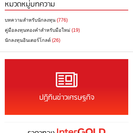
หมวดหมู่บทความ
บทความสำหรับนักลงทุน
(776)
คู่มือลงทุนทองคำสำหรับมือใหม่
(19)
นักลงทุนอินเตอร์โกลด์
(26)
ปฏิทินข่าวเศรษฐกิจ