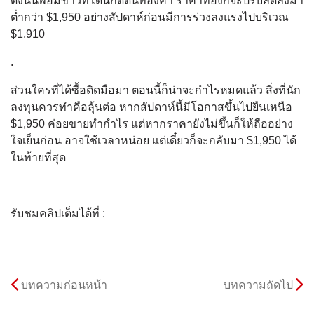
ดังนั้นพอมีข่าวที่โดนกดดันทองคำ ราคาทองก็จะปรับลดลงมา
ต่ำกว่า $1,950 อย่างสัปดาห์ก่อนมีการร่วงลงแรงไปบริเวณ
$1,910
.
ส่วนใครที่ได้ซื้อติดมือมา ตอนนี้ก็น่าจะกำไรหมดแล้ว สิ่งที่นัก
ลงทุนควรทำคือลุ้นต่อ หากสัปดาห์นี้มีโอกาสขึ้นไปยืนเหนือ
$1,950 ค่อยขายทำกำไร แต่หากราคายังไม่ขึ้นก็ให้ถืออย่าง
ใจเย็นก่อน อาจใช้เวลาหน่อย แต่เดี๋ยวก็จะกลับมา $1,950 ได้
ในท้ายที่สุด
รับชมคลิปเต็มได้ที่ :
บทความก่อนหน้า
บทความถัดไป