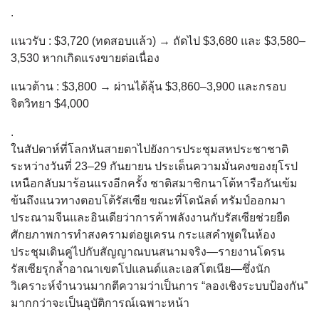
.
แนวรับ : $3,720 (ทดสอบแล้ว) → ถัดไป $3,680 และ $3,580–
3,530 หากเกิดแรงขายต่อเนื่อง
แนวต้าน : $3,800 → ผ่านได้ลุ้น $3,860–3,900 และกรอบ
จิตวิทยา $4,000
.
ในสัปดาห์ที่โลกหันสายตาไปยังการประชุมสหประชาชาติ
ระหว่างวันที่ 23–29 กันยายน ประเด็นความมั่นคงของยุโรป
เหนือกลับมาร้อนแรงอีกครั้ง ชาติสมาชิกนาโต้หารือกันเข้ม
ข้นถึงแนวทางตอบโต้รัสเซีย ขณะที่โดนัลด์ ทรัมป์ออกมา
ประณามจีนและอินเดียว่าการค้าพลังงานกับรัสเซียช่วยยืด
ศักยภาพการทำสงครามต่อยูเครน กระแสคำพูดในห้อง
ประชุมเดินคู่ไปกับสัญญาณบนสนามจริง—รายงานโดรน
รัสเซียรุกล้ำอาณาเขตโปแลนด์และเอสโตเนีย—ซึ่งนัก
วิเคราะห์จำนวนมากตีความว่าเป็นการ “ลองเชิงระบบป้องกัน”
มากกว่าจะเป็นอุบัติการณ์เฉพาะหน้า