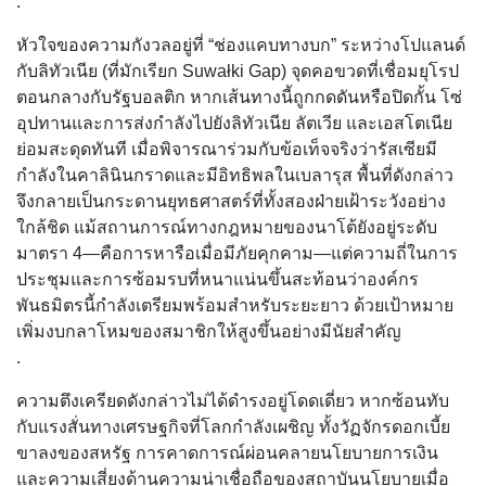
.
หัวใจของความกังวลอยู่ที่ “ช่องแคบทางบก” ระหว่างโปแลนด์
กับลิทัวเนีย (ที่มักเรียก Suwałki Gap) จุดคอขวดที่เชื่อมยุโรป
ตอนกลางกับรัฐบอลติก หากเส้นทางนี้ถูกกดดันหรือปิดกั้น โซ่
อุปทานและการส่งกำลังไปยังลิทัวเนีย ลัตเวีย และเอสโตเนีย
ย่อมสะดุดทันที เมื่อพิจารณาร่วมกับข้อเท็จจริงว่ารัสเซียมี
กำลังในคาลินินกราดและมีอิทธิพลในเบลารุส พื้นที่ดังกล่าว
จึงกลายเป็นกระดานยุทธศาสตร์ที่ทั้งสองฝ่ายเฝ้าระวังอย่าง
ใกล้ชิด แม้สถานการณ์ทางกฎหมายของนาโต้ยังอยู่ระดับ
มาตรา 4—คือการหารือเมื่อมีภัยคุกคาม—แต่ความถี่ในการ
ประชุมและการซ้อมรบที่หนาแน่นขึ้นสะท้อนว่าองค์กร
พันธมิตรนี้กำลังเตรียมพร้อมสำหรับระยะยาว ด้วยเป้าหมาย
เพิ่มงบกลาโหมของสมาชิกให้สูงขึ้นอย่างมีนัยสำคัญ
.
ความตึงเครียดดังกล่าวไม่ได้ดำรงอยู่โดดเดี่ยว หากซ้อนทับ
กับแรงสั่นทางเศรษฐกิจที่โลกกำลังเผชิญ ทั้งวัฏจักรดอกเบี้ย
ขาลงของสหรัฐ การคาดการณ์ผ่อนคลายนโยบายการเงิน
และความเสี่ยงด้านความน่าเชื่อถือของสถาบันนโยบายเมื่อ