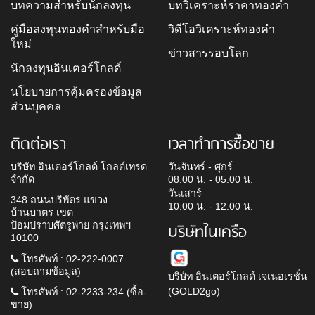
บทความสำหรับนักลงทุน
บทวิเคราะห์ราคาทองคำ
คู่มือลงทุนทองคำสำหรับมือ
วิดีโอวิเคราะห์ทองคำ
ใหม่
ข่าวสารรอบโลก
นักลงทุนอินเตอร์โกลด์
นโยบายการคุ้มครองข้อมูล
ส่วนบุคคล
ติดต่อเรา
เวลาทำการซื้อขาย
บริษัท อินเตอร์โกลด์ โกลด์เทรด
วันจันทร์ - ศุกร์
จำกัด
08.00 น. - 05.00 น.
วันเสาร์
348 ถนนบริพัตร แขวง
10.00 น. - 12.00 น.
บ้านบาตร เขต
ป้อมปราบศัตรูพ่าย กรุงเทพฯ
บริษัทในเครือ
10100
โทรศัพท์ : 02-222-0007
(สอบถามข้อมูล)
บริษัท อินเตอร์โกลด์ เจเนอเรชั่น
(GOLD2go)
โทรศัพท์ : 02-2233-234 (ซื้อ-
ขาย)