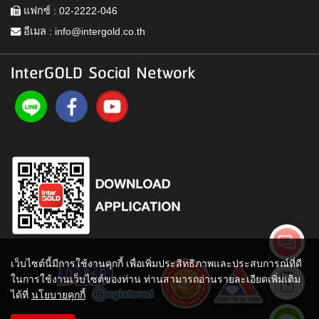
แฟกซ์ : 02-2222-046
อีเมล :
info@intergold.co.th
InterGOLD Social Network
เว็บไซต์นี้มีการใช้งานคุกกี้ เพื่อเพิ่มประสิทธิภาพและประสบการณ์ที่ดี
ในการใช้งานเว็บไซต์ของท่าน ท่านสามารถอ่านรายละเอียดเพิ่มเติม
ได้ที่
นโยบายคุกกี้