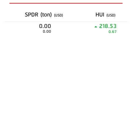
SPDR (ton)
HUI
(USD)
(USD)
0.00
218.53
0.00
0.67