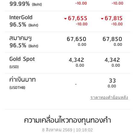
99.99%
-10.00
-10.00
(Baht)
InterGold
67,655
67,815
96.5%
-10.00
-10.00
(Baht)
สมาคมฯ
67,650
67,850
96.5%
0.00
0.00
(Baht)
Gold Spot
4,342
4,342
0.00
0.00
(USD)
ค่าเงินบาท
33
-
0.00
(USDTHB)
ราคาทองคำย้อนหลัง
ความเคลื่อนไหวกองทุนทองคำ
8 สิงหาคม 2569 | 10:18:02