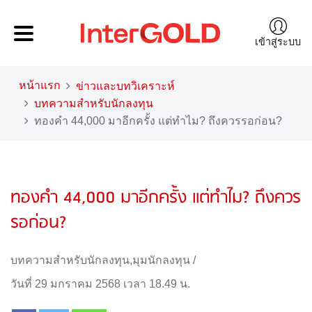
เข้าสู่ระบบ
หน้าแรก
ข่าวและบทวิเคราะห์
บทความสำหรับนักลงทุน
ทองคำ 44,000 มาอีกครั้ง แต่ทำไม? ถึงควรรอก่อน?
ทองคำ 44,000 มาอีกครั้ง แต่ทำไม? ถึงควร
รอก่อน?
บทความสำหรับนักลงทุน
,
มุมนักลงทุน
/
วันที่ 29 มกราคม 2568 เวลา 18.49 น.