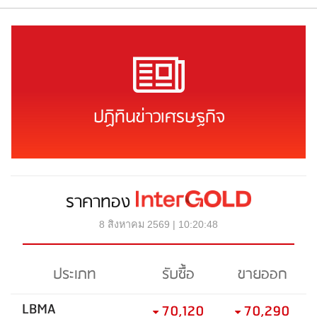
ปฏิทินข่าวเศรษฐกิจ
ราคาทอง
8 สิงหาคม 2569 | 10:20:48
ประเภท
รับซื้อ
ขายออก
LBMA
70,120
70,290