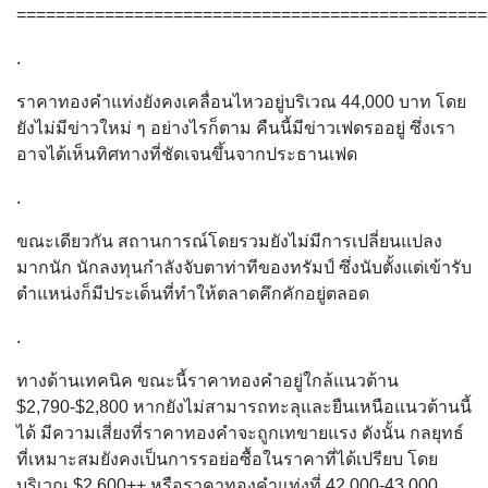
================================================
.
ราคาทองคำแท่งยังคงเคลื่อนไหวอยู่บริเวณ 44,000 บาท โดย
ยังไม่มีข่าวใหม่ ๆ อย่างไรก็ตาม คืนนี้มีข่าวเฟดรออยู่ ซึ่งเรา
อาจได้เห็นทิศทางที่ชัดเจนขึ้นจากประธานเฟด
.
ขณะเดียวกัน สถานการณ์โดยรวมยังไม่มีการเปลี่ยนแปลง
มากนัก นักลงทุนกำลังจับตาท่าทีของทรัมป์ ซึ่งนับตั้งแต่เข้ารับ
ตำแหน่งก็มีประเด็นที่ทำให้ตลาดคึกคักอยู่ตลอด
.
ทางด้านเทคนิค ขณะนี้ราคาทองคำอยู่ใกล้แนวต้าน
$2,790-$2,800 หากยังไม่สามารถทะลุและยืนเหนือแนวต้านนี้
ได้ มีความเสี่ยงที่ราคาทองคำจะถูกเทขายแรง ดังนั้น กลยุทธ์
ที่เหมาะสมยังคงเป็นการรอย่อซื้อในราคาที่ได้เปรียบ โดย
บริเวณ $2,600++ หรือราคาทองคำแท่งที่ 42,000-43,000