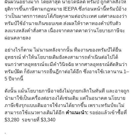
ผันผวนอย่างมาก โดยล่าสุด นายโดนัลด์ ทรัมป์ ถูกศาลสั่งให้
ยุติการขึ้นภาษีตามกฎหมาย IEEPA ซึ่งก่อนหน้านี้ทรัมป์อ้าง
ว่าเป็นมาตรการตอบโต้ภัยคุกคามต่อประเทศ แต่ศาลมองว่า
ทรัมป์ใช้อำนาจเกินขอบเขต ส่งผลให้ราคาทองคำปรับตัว
ลงแรงหลังคำสั่งศาล เนื่องจากตลาดคาดว่านโยบายภาษีจะ
ผ่อนคลายลง
อย่างไรก็ตาม ไม่นานหลังจากนั้น ทีมงานของทรัมป์ได้ยื่น
อุทธรณ์ ทำให้นโยบายเดิมยังคงสามารถดำเนินต่อไปได้
จนกว่าศาลอุทธรณ์จะมีคำวินิจฉัย หากศาลอุทธรณ์ตัดสินว่า
ทรัมป์ผิด ก็ยังสามารถยื่นฎีกาต่อได้อีก ซึ่งอาจใช้เวลานาน 1–
5 ปีจากนี้
ดังนั้น แม้นโยบายภาษีอาจยังไม่ถูกยกเลิกในทันที และอาจถูก
นำมาใช้เป็นเครื่องต่อรองได้เช่นเดิม แต่ในอนาคต นโยบาย
ภาษีเชิงรุกแบบเดิมอาจใช้งานได้ยากขึ้น เพราะทรัมป์จะไม่
สามารถใช้แนวทางเดิมได้อีก
คำแนะนำ:
รอย่อเเล้วเข้าซื้อที่
$3,280 รอขายที่ $3,340
.