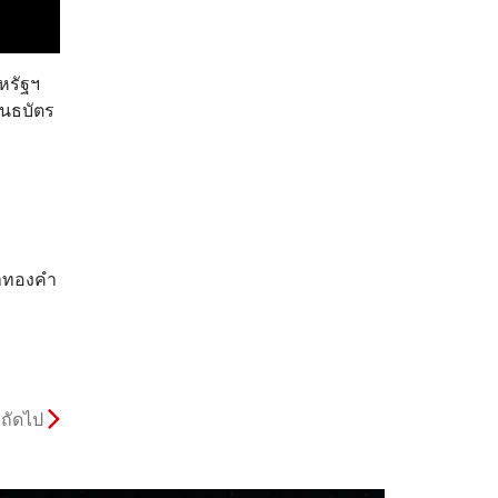
หรัฐฯ
ันธบัตร
คาทองคำ
ถัดไป