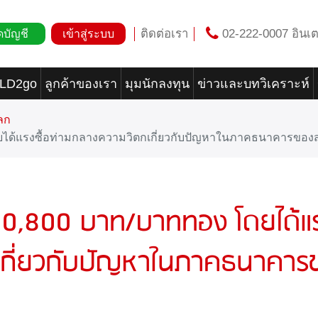
ติดต่อเรา
02-222-0007 อินเต
ดบัญชี
เข้าสู่ระบบ
OLD2go
ลูกค้าของเรา
มุมนักลงทุน
ข่าวและบทวิเคราะห์
ลก
ยได้แรงซื้อท่ามกลางความวิตกเกี่ยวกับปัญหาในภาคธนาคารของ
30,800 บาท/บาททอง โดยได้แ
กเกี่ยวกับปัญหาในภาคธนาคาร