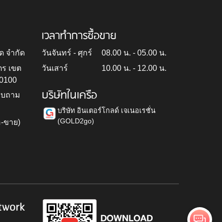
เวลาทำการซื้อขาย
ด จำกัด
วันจันทร์ - ศุกร์
08.00 น. - 05.00 น.
ตร เขต
วันเสาร์
10.00 น. - 12.00 น.
10100
บริษัทในเครือ
สอบถาม
บริษัท อินเตอร์โกลด์ เจเนอเรชั่น
(GOLD2go)
อ-ขาย)
h
twork