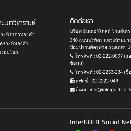
ติดต่อเรา
ละบทวิเคราะห์
บริษัท อินเตอร์โกลด์ โกลด์เทร
ราะห์ราคาทองคำ
348 ถนนบริพัตร แขวงบ้านบา
ิเคราะห์ทองคำ
ป้อมปราบศัตรูพ่าย กรุงเทพฯ 
รรอบโลก
โทรศัพท์ : 02-222-0007 (
ข้อมูล)
โทรศัพท์ : 02-2233-234 (ซื้
แฟกซ์ : 02-2222-046
อีเมล :
info@intergold.co.t
InterGOLD Social Ne