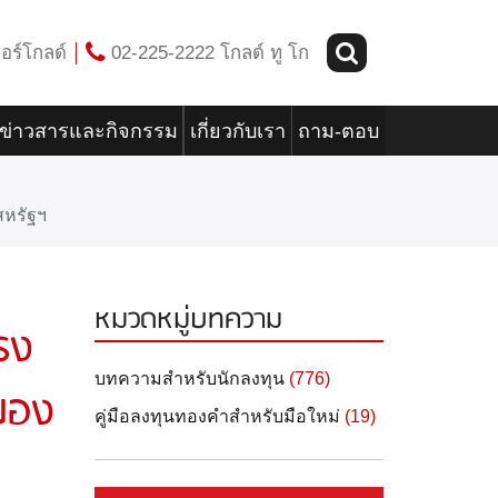
อร์โกลด์
02-225-2222 โกลด์ ทู โก
ข่าวสารและกิจกรรม
เกี่ยวกับเรา
ถาม-ตอบ
สหรัฐฯ
หมวดหมู่บทความ
รง
บทความสำหรับนักลงทุน
(776)
ของ
คู่มือลงทุนทองคำสำหรับมือใหม่
(19)