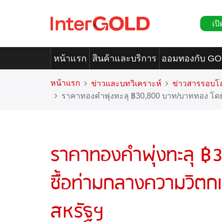
เปิ
หน้าแรก
สินค้าและบริการ
ออมทองกับ G
หน้าแรก
ข่าวและบทวิเคราะห์
ข่าวสารรอบโ
ราคาทองคำพุ่งทะลุ ฿30,800 บาท/บาททอง โด
ราคาทองคำพุ่งทะลุ ฿
ซื้อท่ามกลางความวิต
สหรัฐฯ