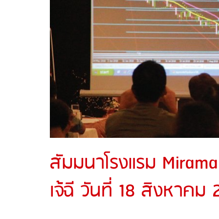
สัมมนาโรงแรม Mirama 
เจ้ฉี วันที่ 18 สิงหาคม