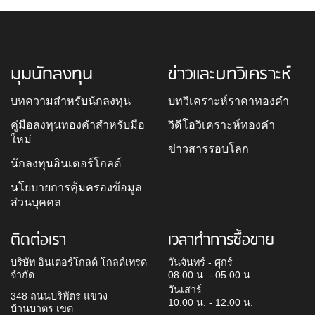
มุมนักลงทุน
ข่าวและบทวิเคราะห์
บทความสำหรับนักลงทุน
บทวิเคราะห์ราคาทองคำ
คู่มือลงทุนทองคำสำหรับมือ
วิดีโอวิเคราะห์ทองคำ
ใหม่
ข่าวสารรอบโลก
นักลงทุนอินเตอร์โกลด์
นโยบายการคุ้มครองข้อมูล
ส่วนบุคคล
ติดต่อเรา
เวลาทำการซื้อขาย
บริษัท อินเตอร์โกลด์ โกลด์เทรด
วันจันทร์ - ศุกร์
จำกัด
08.00 น. - 05.00 น.
วันเสาร์
348 ถนนบริพัตร แขวง
10.00 น. - 12.00 น.
บ้านบาตร เขต