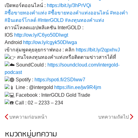
เปิดพอร์ตออนไลน์ :
https://bit.ly/3hPrVQi
#ซื้อขายทองคำแท่ง
#ซื้อขายทองคำแท่งออนไลน์
#ทองคำ
#อินเตอร์โกลด์
#InterGOLD
#ลงทุนทองคำแท่ง
ดาวน์โหลดแอปพลิเคชัน InterGOLD :
IOS
http://ow.ly/C6yo50Dlwgt
Android
http://ow.ly/cgyk50Dlwga
เข้ากลุ่มพูดคุยลุยกราฟทอง : คลิก
https://bit.ly/2qpxhvJ
สนใจลงทุนทองคำแท่งหรือติดตามข่าวสารได้ที่
SoundCould :
https://soundcloud.com/intergold-
podcast
Spotify :
https://spoti.fi/2SDlww7
Line : @intergold
https://lin.ee/jw9R4jm
Facebook : InterGOLD Gold Trade
Call : 02 – 2233 – 234
บทความก่อนหน้า
บทความถัดไป
หมวดหมู่บทความ