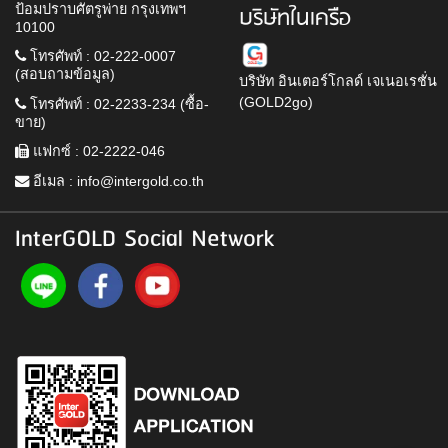
ป้อมปราบศัตรูพ่าย กรุงเทพฯ
บริษัทในเครือ
10100
โทรศัพท์ : 02-222-0007
(สอบถามข้อมูล)
บริษัท อินเตอร์โกลด์ เจเนอเรชั่น
(GOLD2go)
โทรศัพท์ : 02-2233-234 (ซื้อ-
ขาย)
แฟกซ์ : 02-2222-046
อีเมล :
info@intergold.co.th
InterGOLD Social Network