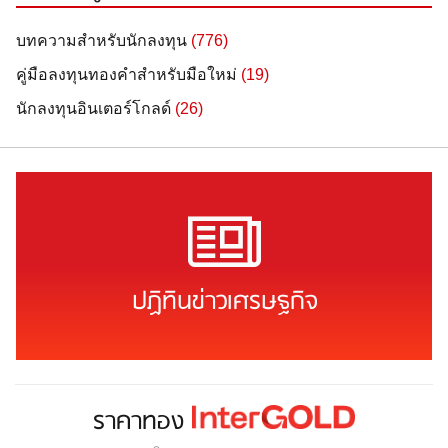
บทความสำหรับนักลงทุน
(776)
คู่มือลงทุนทองคำสำหรับมือใหม่
(19)
นักลงทุนอินเตอร์โกลด์
(26)
ปฏิทินข่าวเศรษฐกิจ
ราคาทอง