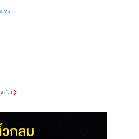
แท่ง
ถัดไป