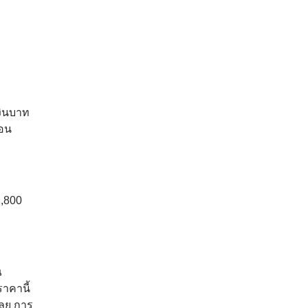
งินบาท
ือน
2,800
ณ
าคานี้
เลย การ