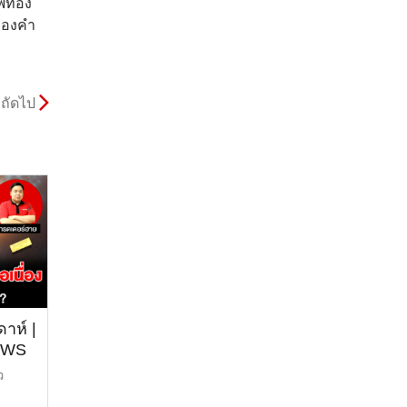
าฟทอง
ทองคำ
ถัดไป
าห์ |
EWS
ว
ำ