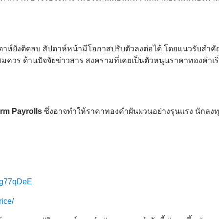
ห์ยังติดลบ สัปดาห์หน้ามีโอกาสปรับตัวลงต่อได้ โดยแนวรับสำคัญอ
บพอสมควร ด้านปัจจัยข่าวสาร สงครามที่เคยเป็นตัวหนุนราคาทองคำเร
rm Payrolls
ซึ่งอาจทำให้ราคาทองคำผันผวนอย่างรุนแรง นักลง
XMg77qDeE
rice/