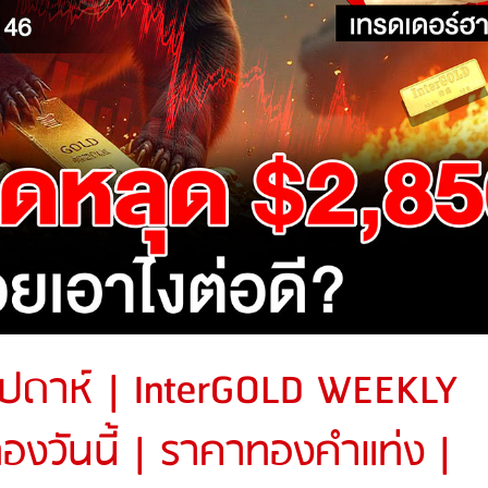
ัปดาห์ | InterGOLD WEEKLY
งวันนี้ | ราคาทองคำแท่ง |