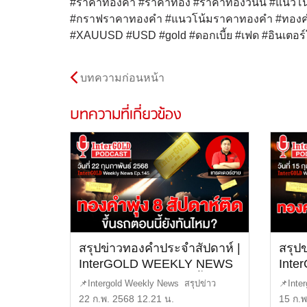
#ราคาทองคำ #ราคาทอง #ราคาทองวันนี้ #แนวโน้
#กราฟราคาทองคำ #แนวโน้มราคาทองคำ #ทองคำ
#XAUUSD #USD #gold #ดอกเบี้ย #เฟด #อินเตอร์
บทความก่อนหน้า
บทความที่เกี่ยวข้อง
สรุปข่าวทองคำประจำสัปดาห์ |
สรุป
InterGOLD WEEKLY NEWS
Int
EP.145 | ราคาทองวันนี้ |
EP.14
📌Intergold Weekly News สรุปข่าว
📌Inte
ราคาทองคำแท่ง | ทองคำ
ราคา
ทองคำ ประจำสัปดาห์ EP14 […]
ทองคำ 
22 ก.พ. 2568 12.21 น.
15 ก.พ