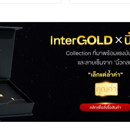
า
ราคา