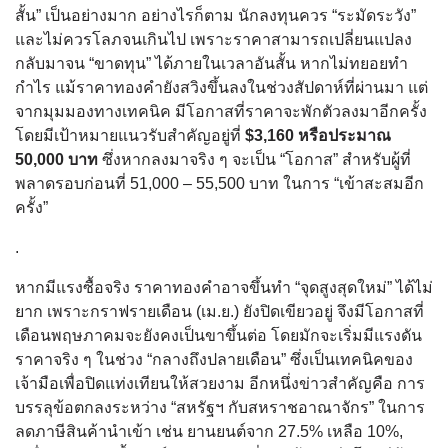
สั้น” เป็นอย่างมาก อย่างไรก็ตาม นักลงทุนควร “ระมัดระวัง”
และไม่ควรโลภจนเกินไป เพราะราคาสามารถเปลี่ยนแปลง
กลับมาจน “ขาดทุน” ได้ภายในเวลาอันสั้น หากไม่ทยอยทำ
กำไร แม้ราคาทองคำยังสวิงขึ้นลงในช่วงสัปดาห์ที่ผ่านมา แต่
จากมุมมองทางเทคนิค มีโอกาสที่ราคาจะพักตัวลงมาอีกครั้ง
โดยมีเป้าหมายแนวรับสำคัญอยู่ที่
$3,160 หรือประมาณ
50,000 บาท
ซึ่งหากลงมาจริง ๆ จะเป็น “โอกาส” สำหรับผู้ที่
พลาดรอบก่อนที่ 51,000 – 55,500 บาท ในการ “เข้าสะสมอีก
ครั้ง”
.
หากมีแรงซื้อจริง ราคาทองคำอาจขึ้นทำ “จุดสูงสุดใหม่” ได้ไม่
ยาก เพราะกราฟรายเดือน (เม.ย.) ยังปิดเขียวอยู่ จึงมีโอกาสที่
เดือนพฤษภาคมจะยังคงเป็นขาขึ้นต่อ โดยมักจะเริ่มมีแรงดัน
ราคาจริง ๆ ในช่วง “กลางถึงปลายเดือน” ซึ่งเป็นเทคนิคของ
เจ้ามือเพื่อปิดแท่งเทียนให้สวยงาม อีกหนึ่งข่าวสำคัญคือ การ
บรรลุข้อตกลงระหว่าง “สหรัฐฯ กับสหราชอาณาจักร” ในการ
ลดภาษีสินค้านำเข้า เช่น ยานยนต์จาก 27.5% เหลือ 10%,