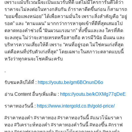
เพราะแม้บริเวณนี้จะเป็นแนวรับที่ดี แต่ไม่มีใครการันตีได้ว่า
ราคาจะไม่ลงต่อในทางกลับกัน ถ้าราคาดีดขึ้นก่อน ก็สามารถ
“ยอมซื้อแพงหน่อย” ได้เพื่อความมั่นใจ เพราะสิ่งสำคัญคือ “อยู่
รอด” และ “ตามแผน” มากกว่าการหาจุดเข้าที่ดีที่สุดเสมอไป
ตลาดทองคำช่วงนี้ “ผันผวนแรงมาก” ทั้งขึ้นและลง ใครที่คิด
จะลงทุน ไม่ว่าจะสายเทรดหรือสายถือ ควรมีวินัย มีแผน และ
บริหารความเสี่ยงให้ดี เพราะ “คนที่อยู่รอด ไม่ใช่คนเก่งที่สุด
แต่คือคนที่ปรับตัวเก่งที่สุด” โดยเฉพาะในสภาวะตลาดแบบนี้
หวังว่าทุกคนจะโชคดีนะครับ
.
รับชมคลิปได้ที่ :
https://youtu.be/gm6BOnunD6o
อ่าน Content อื่นๆเพิ่มเติม :
https://youtu.be/kOXMg77qDeE
ราคาทองวันนี้ :
https://www.intergold.co.th/gold-price/
#ราคาทองคำ #ราคาทอง #ราคาทองวันนี้ #แนวโน้มราคา
ทอง #วิเคราะห์ทองคำ #ราคาทองคำวันนี้ #ทองขึ้น #กราฟ
ทอง #กราฟราคาทองคำ #แนวโน้มราคาทองคำ #ทองคำ