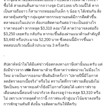
ซื้อได้ สายเล่นสั้นสามารถวางจุด Cut Loss บริเวณนี้ได้ หาก
เป็นสายถือยาว ก็สามารถทยอยเก็บเล็ก ๆ น้อย ๆ ได้เช่นกัน ฝั่ง
ตลาดหุ้นสหรัฐฯ กลุ่มอุตสาหกรรมยานยนต์มีการดีดตัวขึ้น
ตลาดมองในแง่บวก ต้องรอติดตามกันต่อว่าจะเป็นอย่างไร
ราคาทองคำ หากหลุด $3,310 ลงมาได้ คาดว่าอาจลงต่อถึง
$3,250 เลยครับ กลับกัน หากจะขึ้นต้องผ่านแนวต้านสำคัญที่
$3,440 หรือประมาณ 52,200 บาท ซึ่งตอนนี้มีการขึ้นมา
ทดสอบบริเวณนี้แล้วประมาณ 3 ครั้งครับ
.
สัปดาห์หน้าไม่ได้มีแค่ข่าวข้อตกลงทางภาษีเท่านั้นนะครับ แต่
ยังมีข่าวจาก
เฟด
ติดตามาด้วย ซึ่งคาดว่าเฟดน่าจะไม่มีอะไร
ใหม่ อาจเป็นการออกมายืนยันอีกครั้งว่า “ปลายปีนี้มีโอกาส
ลดอัตราดอกเบี้ยจริง” หรือไม่ ตราบใดที่กราฟรายเดือนยังไม่
ปิดเป็นลบ ราคาทองคำก็ยังมีโอกาสไปต่อได้ แต่กราฟราย
เดือนตอนนี้ค่อนข้างน่ากังวล ต้องรอดูว่าจะหลุด $3,310 หรือ
ไม่ เพราะหากหลุดต่ำกว่านี้ กราฟจะเข้าสู่แนวโน้มขาลงหรือ
การพักฐานทันที ดังนั้น รอติดตามกันให้ดีครับ