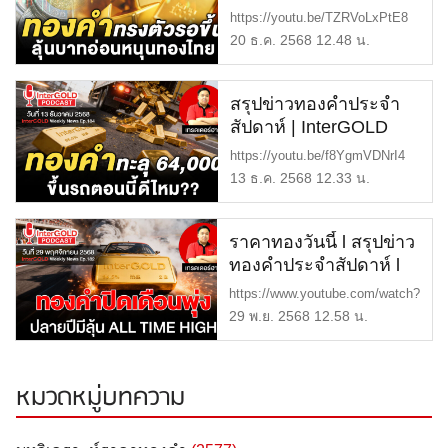
WEEKLY NEWS
https://youtu.be/TZRVoLxPtE8
EP.185 | ราคาทองวันนี้ |
📌Intergold Weekly News สรุ […]
20 ธ.ค. 2568 12.48 น.
ราคาทองคำแท่ง |
ทองคำราคา
สรุปข่าวทองคำประจำ
สัปดาห์ | InterGOLD
WEEKLY NEWS
https://youtu.be/f8YgmVDNrI4
EP.184 | ราคาทองวันนี้ |
📌Intergold Weekly News สรุ […]
13 ธ.ค. 2568 12.33 น.
ราคาทองคำแท่ง |
ทองคำราคา
ราคาทองวันนี้ l สรุปข่าว
ทองคำประจำสัปดาห์ l
InterGold Weekly
https://www.youtube.com/watch?
NEWS Ep.182
v=WN6VF8_TylQ 📌Int […]
29 พ.ย. 2568 12.58 น.
หมวดหมู่บทความ