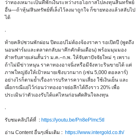
ว่าทองเหมาะเป็นที่พักเงินระหว่างรอโอกาสไปลงทุนสินทรัพย์
อื่น—ถ้าหุ้น/สินทรัพย์ที่เล็งไว้ลงมาถูกใจ ก็ขายทองแล้วสลับไป
ได้
.
ท้ายคลิปชวนพักผ่อน ปิดแอปไม่ต้องจ้องราคา รอเปิดปี (พูดถึง
นอนฟาร์มและตลาดกลับมาคึกคักต้นเดือน) พร้อมมุมมอง
สำหรับสายเล่นสั้นว่า ม.ค.–ก.พ. ให้จับตาปัจจัยใหม่ ๆ เพราะ
ถ้าไม่มีข่าวหนุน ราคาทองอาจนิ่งหรือมีจังหวะรินขายได้ แต่
ภาพใหญ่ยังให้เป้าหมายเชิงบวกมาก (เช่น 5,000 ดอลลาร์)
อย่างไรก็ตามย้ำเรื่องการบริหารความเสี่ยง ใช้เงินเย็น และ
เผื่อกรณีแย่ไว้ก่อนว่าทองอาจย่อลึกได้ถึงราว 20% เพื่อ
ประเมินว่าตัวเองรับได้แค่ไหนก่อนตัดสินใจลงทุน
.
รับชมคลิปได้ที่ :
https://youtu.be/Pn8ePlmc5tI
อ่าน Content อื่นๆเพิ่มเติม :
https://www.intergold.co.th/