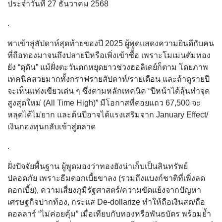
ประจำวันที่ 27 ธันวาคม 2568
.
พาเข้าสู่สัปดาห์สุดท้ายของปี 2025 ผู้พูดแสดงความยินดีกับคน
ที่ถือทองมาจนถึงปลายปีหรือเพิ่งเข้าซื้อ เพราะโมเมนตัมทอง
ยัง “ดุดัน” แม้ฝั่งตะวันตกหยุดยาวช่วงฮอลิเดย์ก็ตาม โดยภาพ
เทคนิคสวยมากทั้งกราฟรายสัปดาห์/รายเดือน และถ้าดูรายปี
จะเห็นแท่งเขียวเด่น ๆ ซึ่งตามหลักเทคนิค “ปีหน้าได้ลุ้นทำจุด
สูงสุดใหม่ (All Time High)” มีโอกาสที่ดอยแถว 67,500 จะ
หลุดได้ไม่ยาก และต้นปีอาจได้แรงเสริมจาก January Effect/
เงินกองทุนกลับเข้าสู่ตลาด
.
ฝั่งปัจจัยพื้นฐาน ผู้พูดมองว่าทองยังน่าเก็บเป็นสินทรัพย์
ปลอดภัย เพราะธีมดอกเบี้ยขาลง (รวมถึงแบงก์ชาติที่เพิ่งลด
ดอกเบี้ย), ความเสี่ยงภูมิรัฐศาสตร์/ความขัดแย้งจากปัญหา
เศรษฐกิจปากท้อง, กระแส De-dollarize ทำให้ถือเงินสด/ถือ
ดอลลาร์ “ไม่ค่อยคุ้ม” เมื่อเทียบกับทองหรือพันธบัตร พร้อมย้ำ