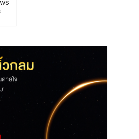
EWS
 ราคา
ว
า