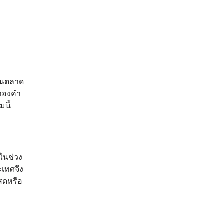
ำในตลาด
าทองคำ
นี้
ในช่วง
ะเทศจึง
สดหรือ