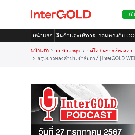
เปิ
หน้าแรก
สินค้าและบริการ
ออมทองกับ G
หน้าแรก
มุมนักลงทุน
วิดีโอวิเคราะห์ทองคำ
สรุปข่าวทองคำประจำสัปดาห์ | InterGOLD WE