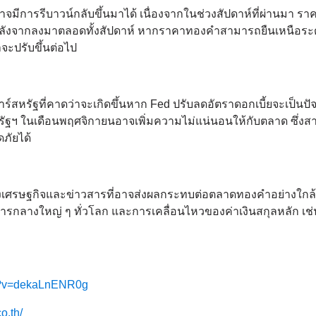
ีการรีบาวน์กลับขึ้นมาได้ เนื่องจากในช่วงสัปดาห์ที่ผ่านมา รา
หลังจากลงมาตลอดทั้งสัปดาห์ หากราคาทองคำสามารถยืนเหนือระ
าจะปรับขึ้นต่อไป
หรัฐที่คาดว่าจะเกิดขึ้นหาก Fed ปรับลดอัตราดอกเบี้ยจะเป็นปั
สหรัฐฯ ในเดือนพฤศจิกายนอาจเพิ่มความไม่แน่นอนให้กับตลาด ซึ่ง
ภัยได้
เศรษฐกิจและข่าวสารที่อาจส่งผลกระทบต่อตลาดทองคำอย่างใกล้
ารกลางใหญ่ ๆ ทั่วโลก และการเคลื่อนไหวของค่าเงินสกุลหลัก เช่
ch?v=dekaLnENR0g
co.th/