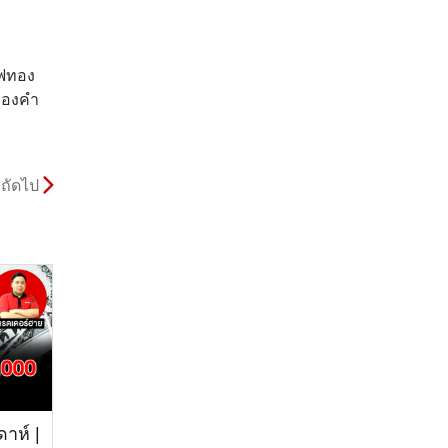
าฟทอง
ทองคำ
ถัดไป
าห์ |