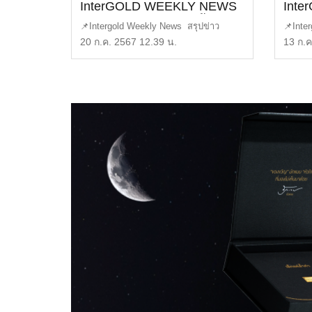
InterGOLD WEEKLY NEWS
Int
EP.118 | ราคาทองวันนี้ | ราคา
EP.1
📌Intergold Weekly News สรุปข่าว
📌Inte
ทองคำแท่ง | ทองคำราคา
ทองค
ทองคำ ประจำสัปดาห์ EP11 […]
ทองคำ 
20 ก.ค. 2567 12.39 น.
13 ก.ค