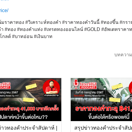
rice/
มราคาทอง #วิเคราะห์ทองคำ #ราคาทองคำวันนี้ #ทองขึ้น #กร
 #ทอง #ทองคำแท่ง #เทรดทองออนไลน์ #GOLD #อัพเดทราคา
โกลด์ #บาทอ่อน #เงินบาท
บทความ
ข่าวทองคำประจำสัปดาห์ |
สรุปข่าวทองคำประจำสัปด