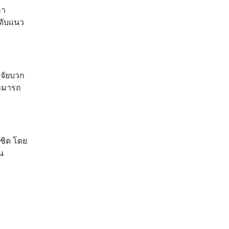
คา
ดับแนว
จจัยบวก
สามารถ
ชิด โดย
น