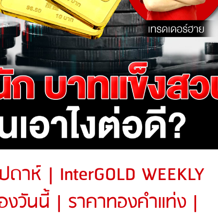
ัปดาห์ | InterGOLD WEEKLY
งวันนี้ | ราคาทองคำแท่ง |