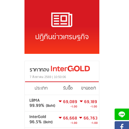
ปฏิทินข่าวเศรษฐกิจ
ราคาทอง
7 สิงหาคม 2569 | 10:50:06
ประเภท
รับซื้อ
ขายออก
LBMA
69,089
69,189
99.99%
(Baht)
-1.00
-1.00
InterGold
66,668
66,763
96.5%
(Baht)
-1.00
-1.00