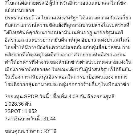
?ไบเดนต่อสายตรง 2 ผู้นำ หวั่นอิสราเอลและปาเลสไตน์ขัด
แย้งบานปลาย
ประธานาธบดีโจ ไบเดนแห่งสหรัฐฯ ได้แสดงความกังวลเกี่ยว
กับสถานการณ์ความขัดแย้งที่ลุกลามบานปลายในระหว่างที่
ได้โทรศัพท์คุยกับนายเบนจามิน เนทันยาฮู นายกรัฐมนตรี
อิสราเอล และประธานาธิบดีมาห์มุด อับบาส แห่งปาเลสไตน์
โดยย้ำให้มีการป้องกันความปลอดภัยแก่กลุ่มสื่อมวลชน ภาย
หลังจากที่เกิดเหตุโจมตีทางอากาศโดยกองทัพอิสราเองจน
ทำให้อาคารที่ทำงานของสำนักข่าวต่างประเทศหลายแห่งใน
เมืองกาซ่าพังทลายลง ในขณะเดียวกันผู้นำสหรัฐฯ ก็ได้ยืนยัน
ในเรื่องการสนับสนุนอิสราเอลในการปกป้องตนเองจากการ
โจมตีจากกลุ่มฮามาสและกลุ่มก่อการร้ายอื่นๆในเมืองกาซ่า
?กองทุน SPDR วันนี้ : ซื้อเพิ่ม 4.08 ตัน ถือครองสุทธิ
1,028.36 ตัน
?SPOT : 1,852
?ค่าเงินบาทวันนี้ : 31.44
ขอบคุณข่าวจาก : RYT9