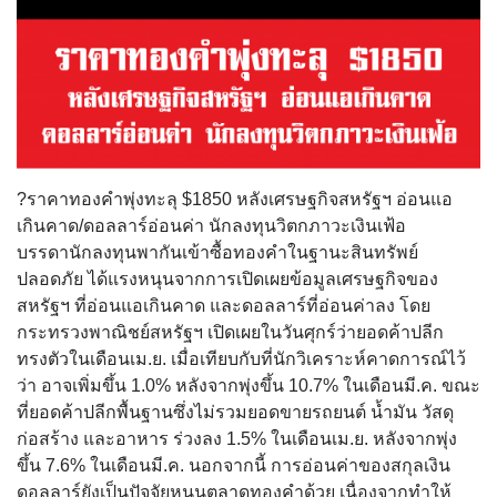
?ราคาทองคำพุ่งทะลุ $1850 หลังเศรษฐกิจสหรัฐฯ อ่อนแอ
เกินคาด/ดอลลาร์อ่อนค่า นักลงทุนวิตกภาวะเงินเฟ้อ
บรรดานักลงทุนพากันเข้าซื้อทองคำในฐานะสินทรัพย์
ปลอดภัย ได้แรงหนุนจากการเปิดเผยข้อมูลเศรษฐกิจของ
สหรัฐฯ ที่อ่อนแอเกินคาด และดอลลาร์ที่อ่อนค่าลง โดย
กระทรวงพาณิชย์สหรัฐฯ เปิดเผยในวันศุกร์ว่ายอดค้าปลีก
ทรงตัวในเดือนเม.ย. เมื่อเทียบกับที่นักวิเคราะห์คาดการณ์ไว้
ว่า อาจเพิ่มขึ้น 1.0% หลังจากพุ่งขึ้น 10.7% ในเดือนมี.ค. ขณะ
ที่ยอดค้าปลีกพื้นฐานซึ่งไม่รวมยอดขายรถยนต์ น้ำมัน วัสดุ
ก่อสร้าง และอาหาร ร่วงลง 1.5% ในเดือนเม.ย. หลังจากพุ่ง
ขึ้น 7.6% ในเดือนมี.ค. นอกจากนี้ การอ่อนค่าของสกุลเงิน
ดอลลาร์ยังเป็นปัจจัยหนุนตลาดทองคำด้วย เนื่องจากทำให้