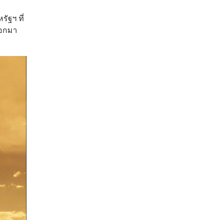
ัฐฯ ที่
ออกมา