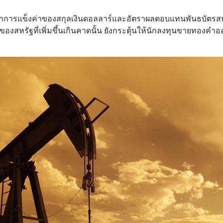
กการแข็งค่าของสกุลเงินดอลลาร์และอัตราผลตอบแทนพันธบัตรสหร
กของสหรัฐที่เพิ่มขึ้นเกินคาดนั้น ยังกระตุ้นให้นักลงทุนขายทองคำ