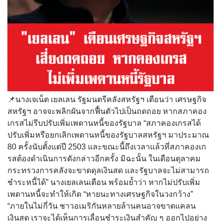
📌นางเจเน็ต เยลเลน รัฐมนตรีคลังสหรัฐฯ เตือนว่า เศรษฐกิจ
สหรัฐฯ อาจจะพลิกผันจากฟื้นตัวไปเป็นถดถอย หากสภาคอง
เกรสไม่รีบปรับเพิ่มเพดานหนี้ของรัฐบาล “สภาคองเกรสได้
ปรับเพิ่มหรือยกเลิกเพดานหนี้ของรัฐบาลสหรัฐฯ มาประมาณ
80 ครั้งนับตั้งแต่ปี 2503 และขณะนี้ถึงเวลาแล้วที่สภาคองเก
รสต้องดำเนินการดังกล่าวอีกครั้ง มิฉะนั้น ในเดือนตุลาคม
กระทรวงการคลังจะขาดดุลเงินสด และรัฐบาลจะไม่สามารถ
ชำระหนี้ได้” นางเยลเลนเตือน พร้อมย้ำว่า หากไม่ปรับเพิ่ม
เพดานหนี้จะทำให้เกิด “หายนะทางเศรษฐกิจในวงกว้าง”
“ภายในไม่กี่วัน ชาวอเมริกันหลายล้านคนอาจขาดแคลน
เงินสด เราจะได้เห็นการเลื่อนชำระเงินสำคัญ ๆ ออกไปอย่าง