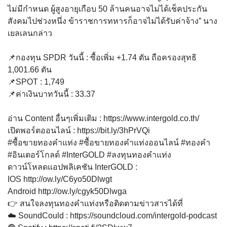
ไม่มีกำหนด ผู้สูงอายุเกือบ 50 ล้านคนอาจไม่ได้เช็คประกัน
สังคมไปช่วงหนึ่ง ข้าราชการทหารก็อาจไม่ได้รับค่าจ้าง” นาง
เยลเลนกล่าว
📌กองทุน SPDR วันนี้ : ซื้อเพิ่ม +1.74 ตัน ถือครองสุทธิ
1,001.66 ตัน
📌SPOT : 1,749
📌ค่าเงินบาทวันนี้ : 33.37
อ่าน Content อื่นๆเพิ่มเติม :
https://www.intergold.co.th/
เปิดพอร์ตออนไลน์ :
https://bit.ly/3hPrVQi
#ซื้อขายทองคำแท่ง
#ซื้อขายทองคำแท่งออนไลน์
#ทองคำ
#อินเตอร์โกลด์
#InterGOLD
#ลงทุนทองคำแท่ง
ดาวน์โหลดแอปพลิเคชัน InterGOLD :
IOS
http://ow.ly/C6yo50Dlwgt
Android
http://ow.ly/cgyk50Dlwga
👉 สนใจลงทุนทองคำแท่งหรือติดตามข่าวสารได้ที่
☁️ SoundCould :
https://soundcloud.com/intergold-podcast