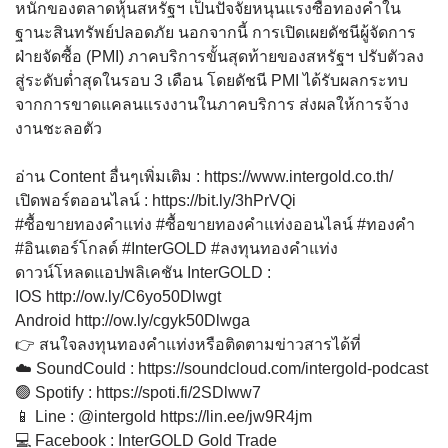
หนักของตลาดหุ้นสหรัฐฯ เป็นปัจจัยหนุนแรงซื้อทองคำใน
ฐานะสินทรัพย์ปลอดภัย นอกจากนี้ การเปิดเผยดัชนีผู้จัดการ
ฝ่ายจัดซื้อ (PMI) ภาคบริการขั้นสุดท้ายของสหรัฐฯ ปรับตัวลง
สู่ระดับต่ำสุดในรอบ 3 เดือน โดยดัชนี PMI ได้รับผลกระทบ
จากการขาดแคลนแรงงานในภาคบริการ ส่งผลให้การจ้าง
งานชะลอตัว
อ่าน Content อื่นๆเพิ่มเติม :
https://www.intergold.co.th/
เปิดพอร์ตออนไลน์ :
https://bit.ly/3hPrVQi
#ซื้อขายทองคำแท่ง
#ซื้อขายทองคำแท่งออนไลน์
#ทองคำ
#อินเตอร์โกลด์
#InterGOLD
#ลงทุนทองคำแท่ง
ดาวน์โหลดแอปพลิเคชัน InterGOLD :
IOS
http://ow.ly/C6yo50Dlwgt
Android
http://ow.ly/cgyk50Dlwga
👉 สนใจลงทุนทองคำแท่งหรือติดตามข่าวสารได้ที่
☁️ SoundCould :
https://soundcloud.com/intergold-podcast
🟢 Spotify :
https://spoti.fi/2SDlww7
📱 Line : @intergold
https://lin.ee/jw9R4jm
💻 Facebook : InterGOLD Gold Trade