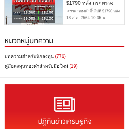
$1790 หลัง กระทรวง
พาณิชย์สหรัฐฯ เปิดเผย
📌ราคาทองคำขึ้นไปที่ $1790 หลัง
ว่ายอดค้าปลีกดิ่ง
กระทรวงพาณิชย์สหรัฐฯ เปิ […]
18 ส.ค. 2564 10.35 น.
หมวดหมู่บทความ
บทความสำหรับนักลงทุน
(776)
คู่มือลงทุนทองคำสำหรับมือใหม่
(19)
ปฏิทินข่าวเศรษฐกิจ