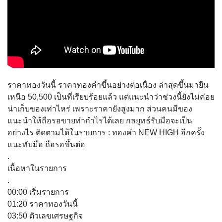
ราคาทองวันนี้ ราคาทองคำขึ้นอย่างต่อเนื่อง ล่าสุดขึ้นมายืน
เหนือ 50,500 เป็นที่เรียบร้อยแล้ว แต่แนะนำว่าช่วงนี้ยังไม่ค่อย
น่าเก็บของเท่าไหร่ เพราะราคายังสูงมาก ส่วนคนมีของ
แนะนำให้ถือรอขายทำกำไรได้เลย กลยุทธ์รับมือจะเป็น
อย่างไร ติดตามได้ในรายการ : ทองคำ NEW HIGH อีกครั้ง
แนะทับมือ ถือรอขึ้นต่อ
.
เนื้อหาในรายการ
.
00:00 เริ่มรายการ
01:20 ราคาทองวันนี้
03:50 ตัวเลขเศรษฐกิจ