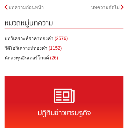
บทความก่อนหน้า
บทความถัดไป
หมวดหมู่บทความ
บทวิเคราะห์ราคาทองคำ
(2576)
วิดีโอวิเคราะห์ทองคำ
(1152)
นักลงทุนอินเตอร์โกลด์
(26)
ปฏิทินข่าวเศรษฐกิจ