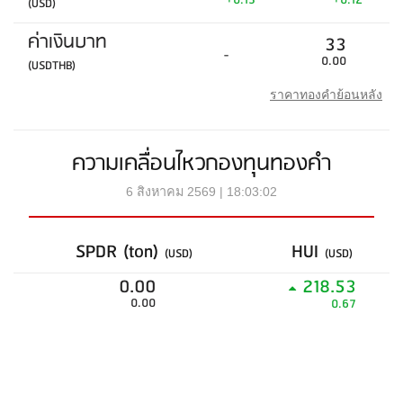
+0.15
+0.12
(USD)
ค่าเงินบาท
33
-
0.00
(USDTHB)
ราคาทองคำย้อนหลัง
ความเคลื่อนไหวกองทุนทองคำ
6 สิงหาคม 2569 | 18:03:02
SPDR (ton)
HUI
(USD)
(USD)
0.00
218.53
0.00
0.67