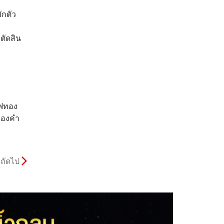
ักตัว
ตัดสิน
าฟทอง
ทองคำ
ถัดไป