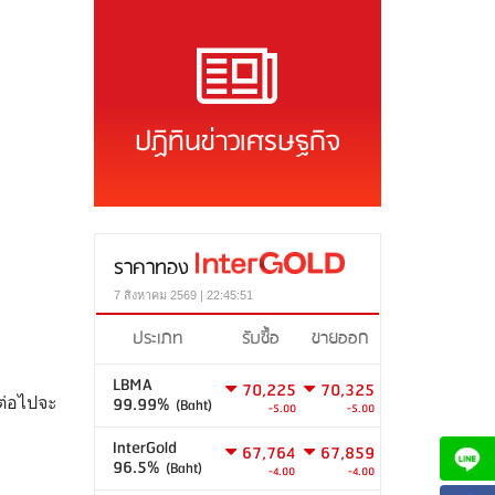
ปฏิทินข่าวเศรษฐกิจ
ราคาทอง
7 สิงหาคม 2569 | 22:45:51
ประเภท
รับซื้อ
ขายออก
LBMA
70,225
70,325
99.99%
์ต่อไปจะ
(Baht)
-5.00
-5.00
InterGold
67,764
67,859
96.5%
(Baht)
-4.00
-4.00