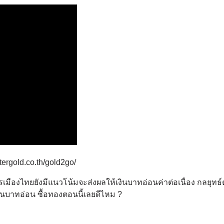
tergold.co.th/gold2go/
เมืองไทยยังมีแนวโน้มจะส่งผลให้เงินบาทอ่อนค่าต่อเนื่อง กลยุทธ
ันบาทอ่อน ซื้อทองตอนนี้เลยดีไหม ?