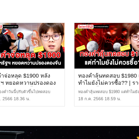
ำจ่อหลุด $1900 หลัง
ทองคำลุ้นทดสอบ $1980 
ฐฯ หยอดหวานปรองดอง
ทำไมยังไม่ควรซื้อ?? | ร
 ราคาทองวันนี้ |
ทองวันนี้ | เทรดเดอร์เจมส์
งคำวันนี้ปรับตัวขึ้นไปทดสอบ
ทองคำลุ้นทดสอบ $1980 แต่ทำไมยั
เดอร์เจมส์ | EP.33
short | EP.34
แต่โมเมนตั้มขาล […]
ซื้อ?? | ราคาทองวั […]
. 2566 18.36 น.
18 ก.ค. 2566 18.59 น.