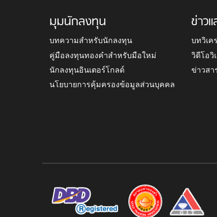
มุมนักลงทุน
ข่าวแ
บทความสำหรับนักลงทุน
บทวิเค
คู่มือลงทุนทองคำสำหรับมือใหม่
วิดีโอว
นักลงทุนอินเตอร์โกลด์
ข่าวสา
นโยบายการคุ้มครองข้อมูลส่วนบุคคล