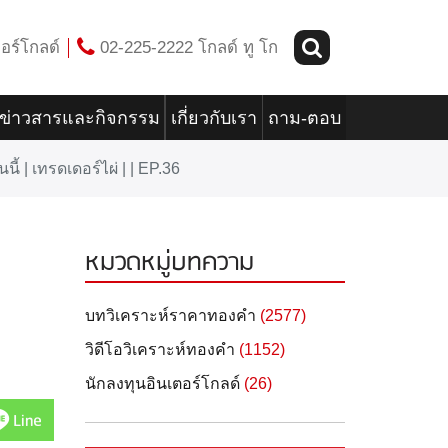
อร์โกลด์
02-225-2222 โกลด์ ทู โก
ข่าวสารและกิจกรรม
เกี่ยวกับเรา
ถาม-ตอบ
้ | เทรดเดอร์ไผ่ | | EP.36
หมวดหมู่บทความ
บทวิเคราะห์ราคาทองคำ
(2577)
วิดีโอวิเคราะห์ทองคำ
(1152)
นักลงทุนอินเตอร์โกลด์
(26)
Line