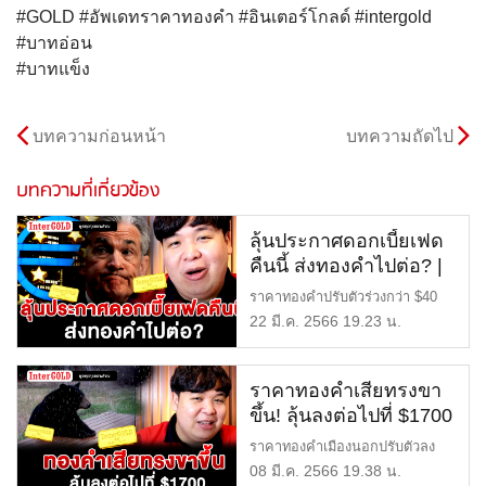
#GOLD #อัพเดทราคาทองคำ #อินเตอร์โกลด์ #intergold
#บาทอ่อน
#บาทแข็ง
บทความก่อนหน้า
บทความถัดไป
บทความที่เกี่ยวข้อง
ลุ้นประกาศดอกเบี้ยเฟด
คืนนี้ ส่งทองคำไปต่อ? |
ราคาทอง | ราคาทองวัน
ราคาทองคำปรับตัวร่วงกว่า $40
นี้ | พูดคุยลุยกราฟทอง
หลังนักลงทุนเริ่มคลายวิกฤต […]
22 มี.ค. 2566 19.23 น.
Ep.100
ราคาทองคำเสียทรงขา
ขึ้น! ลุ้นลงต่อไปที่ $1700
| ราคาทอง | ราคาทอง
ราคาทองคำเมืองนอกปรับตัวลง
วันนี้ | พูดคุยลุยกราฟ
กว่า 40$ หลังประธานเฟดหรือนาย
08 มี.ค. 2566 19.38 น.