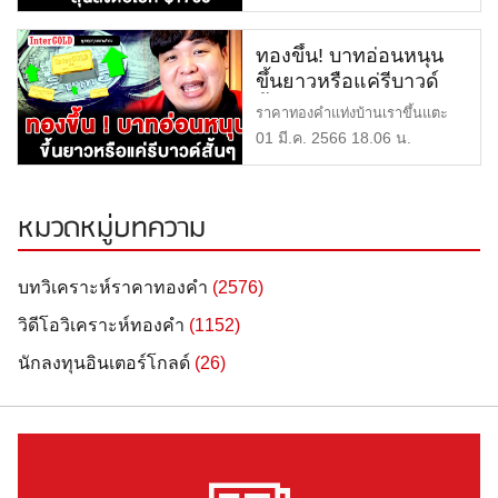
ทอง Ep.99
[…]
ทองขึ้น! บาทอ่อนหนุน
ขึ้นยาวหรือแค่รีบาวด์
สั้นๆ | ราคาทอง | ราคา
ราคาทองคำแท่งบ้านเราขึ้นแตะ
ทองวันนี้ | พูดคุยลุย
30300-30400 บาท ท่ามกลางค่า
01 มี.ค. 2566 18.06 น.
กราฟทอง Ep.98
[…]
หมวดหมู่บทความ
บทวิเคราะห์ราคาทองคำ
(2576)
วิดีโอวิเคราะห์ทองคำ
(1152)
นักลงทุนอินเตอร์โกลด์
(26)