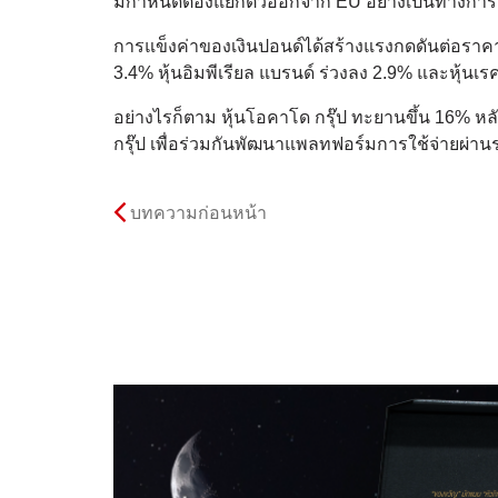
มีกำหนดต้องแยกตัวออกจาก EU อย่างเป็นทางการใ
การแข็งค่าของเงินปอนด์ได้สร้างแรงกดดันต่อราคาห
3.4% หุ้นอิมพีเรียล แบรนด์ ร่วงลง 2.9% และหุ้นเร
อย่างไรก็ตาม หุ้นโอคาโด กรุ๊ป ทะยานขึ้น 16% ห
กรุ๊ป เพื่อร่วมกันพัฒนาแพลทฟอร์มการใช้จ่ายผ่า
บทความก่อนหน้า