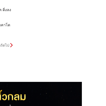
 ดิ่งลง
โอคาโด
ถัดไป