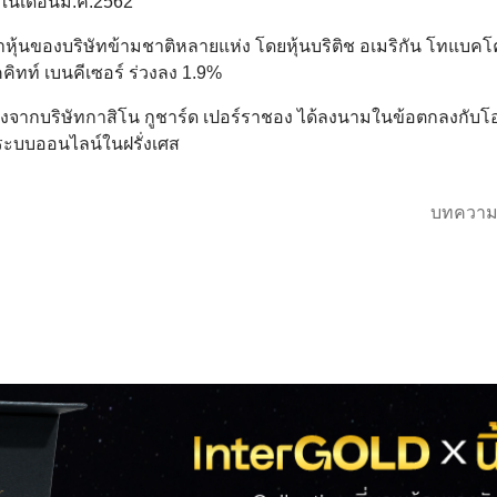
นเดือนมี.ค.2562
ุ้นของบริษัทข้ามชาติหลายแห่ง โดยหุ้นบริติช อเมริกัน โทแบคโค
คคิทท์ เบนคีเซอร์ ร่วงลง 1.9%
ลังจากบริษัทกาสิโน กูชาร์ด เปอร์ราชอง ได้ลงนามในข้อตกลงกับ
นระบบออนไลน์ในฝรั่งเศส
บทความ