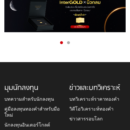
มุมนักลงทุน
ข่าวและบทวิเคราะห์
บทความสำหรับนักลงทุน
บทวิเคราะห์ราคาทองคำ
คู่มือลงทุนทองคำสำหรับมือ
วิดีโอวิเคราะห์ทองคำ
ใหม่
ข่าวสารรอบโลก
นักลงทุนอินเตอร์โกลด์