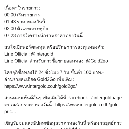
เนื้อหาในรายการ:
00:00 เริ่มรายการ
01:43 ราคาทองวันนี้
02:00 ตัวเลขเศรษฐกิจ
07:23 การวิเคราะห์กราฟราคาทองวันนี้
สนใจเปิดพอร์ตลงทุน หรือปรึกษาการลงทุนทองคำ:
Line Official: @intergold
Line Official สำหรับการซื้อขายออมทอง: @Gold2go
ใครๆก็ซื้อทองได้ 24 ชั่วโมง 7 วัน ขั้นต่ำ 100 บาท.-
อ่านรายละเอียด Gold2Go เพิ่มเติม :
https://www.intergold.co.th/gold2go/
อ่านคอนเท้นต์อื่นๆ เพิ่มเติมได้ที่ Facebook : / intergoldpage
ตรวจสอบราคาทองวันนี้ : https://www.intergold.co.th/gold-
pric…
เชิญรับชมและอัปเดตข้อมูลราคาทองวันนี้ พร้อมกลยุทธ์การ