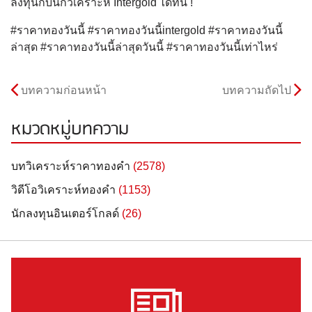
ลงทุนกับนักวิเคราะห์ Intergold ได้ที่นี่ !
#ราคาทองวันนี้ #ราคาทองวันนี้intergold #ราคาทองวันนี้
ล่าสุด #ราคาทองวันนี้ล่าสุดวันนี้ #ราคาทองวันนี้เท่าไหร่
บทความก่อนหน้า
บทความถัดไป
หมวดหมู่บทความ
บทวิเคราะห์ราคาทองคำ
(2578)
วิดีโอวิเคราะห์ทองคำ
(1153)
นักลงทุนอินเตอร์โกลด์
(26)