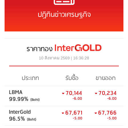
ปฏิทินข่าวเศรษฐกิจ
ราคาทอง
10 สิงหาคม 2569 | 16:36:28
ประเภท
รับซื้อ
ขายออก
LBMA
70,144
70,234
99.99%
-6.00
-6.00
(Baht)
InterGold
67,671
67,766
96.5%
-5.00
-5.00
(Baht)