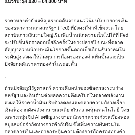
แนวรับ: $4,030 = 64,000 บาท
.
ราคาทองคำยังเผชิญแรงกดดันจากแนวโน้มนโยบายการเงิน
ของธนาคารกลางสหรัฐฯ (Fed) ที่ยังคงมีท่าทีเข้มงวด โดย
สถาบันการเงินรายใหญ่เริ่มเพิ่มน้ำหนักความเป็นไปได้ที่ Fed
จะปรับขึ้นอัตราดอกเบี้ยอีกครั้งในช่วงปลายปี ขณะที่ตลาด
สัญญาล่วงหน้าประเมินโอกาสขึ้นดอกเบี้ยเดือนธันวาคมใน
ระดับสูง ส่งผลให้ต้นทุนการถือครองทองคำเพิ่มขึ้นและเป็น
ปัจจัยกดดันราคาทองคำในระยะสั้น
.
ด้านปัจจัยภูมิรัฐศาสตร์ ความคืบหน้าของข้อตกลงระหว่าง
สหรัฐฯ และอิหร่านช่วยลดความตึงเครียดในตลาดพลังงาน
ส่งผลให้ราคาน้ำมันปรับตัวลดลงและคลายความกังวลเรื่อง
เงินเฟ้อจากฝั่งพลังงาน ขณะเดียวกันตลาดหุ้นเทคโนโลยี โดย
เฉพาะกลุ่มชิป AI เผชิญแรงขายหนักจากความกังวลเรื่องฟอง
สบู่และข้อจำกัดทางการค้ากับจีน ซึ่งเพิ่มความผันผวนใน
ตลาดการเงินและอาจกระตุ้นความต้องการถือครองทองคำ