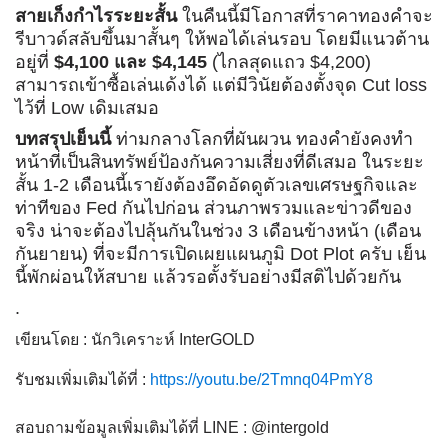
สายเก็งกำไรระยะสั้น
ในคืนนี้มีโอกาสที่ราคาทองคำจะ
รีบาวด์สลับขึ้นมาสั้นๆ ให้พอได้เล่นรอบ โดยมีแนวต้าน
อยู่ที่
$4,100 และ $4,145
(ไกลสุดแถว $4,200)
สามารถเข้าซื้อเล่นเด้งได้ แต่มีวินัยต้องตั้งจุด Cut loss
ไว้ที่ Low เดิมเสมอ
บทสรุปเย็นนี้
ท่ามกลางโลกที่ผันผวน ทองคำยังคงทำ
หน้าที่เป็นสินทรัพย์ป้องกันความเสี่ยงที่ดีเสมอ ในระยะ
สั้น 1-2 เดือนนี้เรายังต้องอึดอัดดูตัวเลขเศรษฐกิจและ
ท่าทีของ Fed กันไปก่อน ส่วนภาพรวมและข่าวดีของ
จริง น่าจะต้องไปลุ้นกันในช่วง 3 เดือนข้างหน้า (เดือน
กันยายน) ที่จะมีการเปิดเผยแผนภูมิ Dot Plot ครับ เย็น
นี้พักผ่อนให้สบาย แล้วรอตั้งรับอย่างมีสติไปด้วยกัน
.
เขียนโดย : นักวิเคราะห์ InterGOLD
รับชมเพิ่มเติมได้ที่ :
https://youtu.be/2Tmnq04PmY8
สอบถามข้อมูลเพิ่มเติมได้ที่ LINE : @intergold