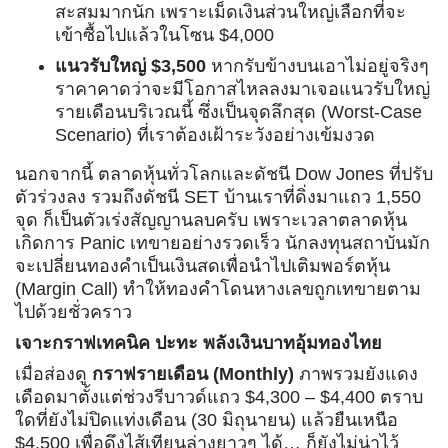
สะสมมากนัก เพราะเม็ดเงินส่วนใหญ่เลือกที่จะ
เข้าซื้อไปแล้วในโซน $4,000
แนวรับใหญ่ $3,500
หากรับข้างบนเอาไม่อยู่จริงๆ
ราคาคาดว่าจะมีโอกาสไหลลงมาเจอแนวรับใหญ่
รายเดือนบริเวณนี้ ซึ่งเป็นจุดลึกสุด (Worst-Case
Scenario) ที่เราต้องเฝ้าระวังอย่างเข้มงวด
นอกจากนี้ ตลาดหุ้นทั่วโลกและดัชนี Dow Jones ที่ปรับ
ตัวร่วงลง รวมถึงดัชนี SET บ้านเราที่ดิ่งมาแถว 1,550
จุด ก็เป็นตัวเร่งสัญญานลบครับ เพราะเวลาตลาดหุ้น
เกิดการ Panic เทขายอย่างรวดเร็ว นักลงทุนสถาบันมัก
จะเปลี่ยนทองคำเป็นเงินสดเพื่อนำไปเติมพอร์ตหุ้น
(Margin Call) ทำให้ทองคำโดนหางเลขถูกเทขายตาม
ไปด้วยชั่วคราว
เจาะกราฟเทคนิค ปะทะ พลังเงินบาทอุ้มทองไทย
เมื่อส่องดู
กราฟรายเดือน (Monthly)
ภาพรวมยังแดง
เดือดมาตั้งแต่ช่วงรีบาวด์แถว $4,300 – $4,400 ตราบ
ใดที่ยังไม่ปิดแท่งเดือน (30 มิถุนายน) แล้วยืนเหนือ
$4,500 เพื่อดึงไส้เทียนล่างยาวๆ ได้… ก็ยังไม่น่าไว้