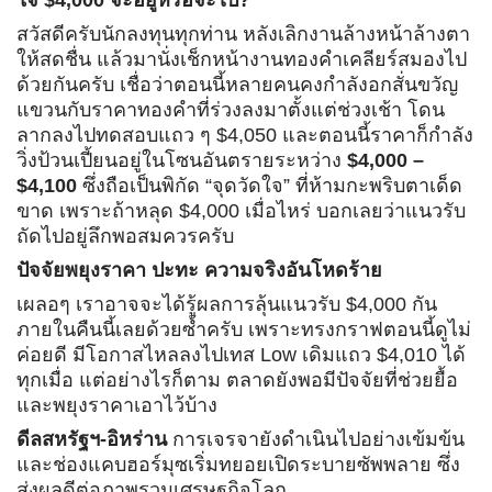
ใจ $4,000 จะอยู่หรือจะไป?
สวัสดีครับนักลงทุนทุกท่าน หลังเลิกงานล้างหน้าล้างตา
ให้สดชื่น แล้วมานั่งเช็กหน้างานทองคำเคลียร์สมองไป
ด้วยกันครับ เชื่อว่าตอนนี้หลายคนคงกำลังอกสั่นขวัญ
แขวนกับราคาทองคำที่ร่วงลงมาตั้งแต่ช่วงเช้า โดน
ลากลงไปทดสอบแถว ๆ $4,050 และตอนนี้ราคาก็กำลัง
วิ่งป้วนเปี้ยนอยู่ในโซนอันตรายระหว่าง
$4,000 –
$4,100
ซึ่งถือเป็นพิกัด “จุดวัดใจ” ที่ห้ามกะพริบตาเด็ด
ขาด เพราะถ้าหลุด $4,000 เมื่อไหร่ บอกเลยว่าแนวรับ
ถัดไปอยู่ลึกพอสมควรครับ
ปัจจัยพยุงราคา ปะทะ ความจริงอันโหดร้าย
เผลอๆ เราอาจจะได้รู้ผลการลุ้นแนวรับ $4,000 กัน
ภายในคืนนี้เลยด้วยซ้ำครับ เพราะทรงกราฟตอนนี้ดูไม่
ค่อยดี มีโอกาสไหลลงไปเทส Low เดิมแถว $4,010 ได้
ทุกเมื่อ แต่อย่างไรก็ตาม ตลาดยังพอมีปัจจัยที่ช่วยยื้อ
และพยุงราคาเอาไว้บ้าง
ดีลสหรัฐฯ-อิหร่าน
การเจรจายังดำเนินไปอย่างเข้มข้น
และช่องแคบฮอร์มุซเริ่มทยอยเปิดระบายซัพพลาย ซึ่ง
ส่งผลดีต่อภาพรวมเศรษฐกิจโลก