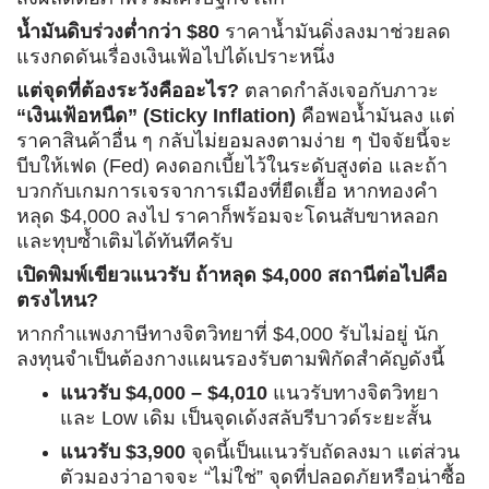
น้ำมันดิบร่วงต่ำกว่า $80
ราคาน้ำมันดิ่งลงมาช่วยลด
แรงกดดันเรื่องเงินเฟ้อไปได้เปราะหนึ่ง
แต่จุดที่ต้องระวังคืออะไร?
ตลาดกำลังเจอกับภาวะ
“เงินเฟ้อหนืด” (Sticky Inflation)
คือพอน้ำมันลง แต่
ราคาสินค้าอื่น ๆ กลับไม่ยอมลงตามง่าย ๆ ปัจจัยนี้จะ
บีบให้เฟด (Fed) คงดอกเบี้ยไว้ในระดับสูงต่อ และถ้า
บวกกับเกมการเจรจาการเมืองที่ยืดเยื้อ หากทองคำ
หลุด $4,000 ลงไป ราคาก็พร้อมจะโดนสับขาหลอก
และทุบซ้ำเติมได้ทันทีครับ
เปิดพิมพ์เขียวแนวรับ ถ้าหลุด $4,000 สถานีต่อไปคือ
ตรงไหน?
หากกำแพงภาษีทางจิตวิทยาที่ $4,000 รับไม่อยู่ นัก
ลงทุนจำเป็นต้องกางแผนรองรับตามพิกัดสำคัญดังนี้
แนวรับ $4,000 – $4,010
แนวรับทางจิตวิทยา
และ Low เดิม เป็นจุดเด้งสลับรีบาวด์ระยะสั้น
แนวรับ $3,900
จุดนี้เป็นแนวรับถัดลงมา แต่ส่วน
ตัวมองว่าอาจจะ “ไม่ใช่” จุดที่ปลอดภัยหรือน่าซื้อ