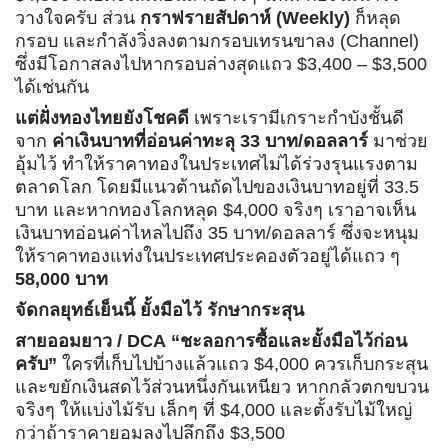
วางใจครับ ส่วน
กราฟรายสัปดาห์ (Weekly)
ก็หลุด
กรอบ และกำลังวิ่งลงตามกรอบเทรนขาลง (Channel)
ซึ่งมีโอกาสลงไปหากรอบล่างสุดแถว $3,400 – $3,500
ได้เช่นกัน
แต่ฝั่งทองไทยยังโชคดี
เพราะเรามีเกราะกำบังชั้นดี
จาก
ค่าเงินบาทที่อ่อนค่าทะลุ 33 บาท/ดอลลาร์
มาช่วย
อุ้มไว้ ทำให้ราคาทองในประเทศไม่ได้ร่วงรุนแรงตาม
ตลาดโลก โดยมีแนวต้านถัดไปของเงินบาทอยู่ที่ 33.5
บาท และหากทองโลกหลุด $4,000 จริงๆ เราอาจเห็น
เงินบาทอ่อนค่าไหลไปถึง 35 บาท/ดอลลาร์ ซึ่งจะหนุม
ให้ราคาทองแท่งในประเทศประคองตัวอยู่ได้แถว ๆ
58,000 บาท
จัดกลยุทธ์เย็นนี้ ยั้งมือไว้ รักษากระสุน
สายออมยาว / DCA
“ชะลอการซื้อและยั้งมือไว้ก่อน
ครับ”
ใครที่เก็บไปบ้างแล้วแถว $4,000 ควรเก็บกระสุน
และขยักเงินสดไว้ส่วนหนึ่งกันเหนียว หากกลัวตกขบวน
จริงๆ ให้แบ่งไม้รับ เล็กๆ ที่ $4,000 และตั้งรับไม้ใหญ่
กว่าถ้าราคายอมลงไปลึกถึง $3,500