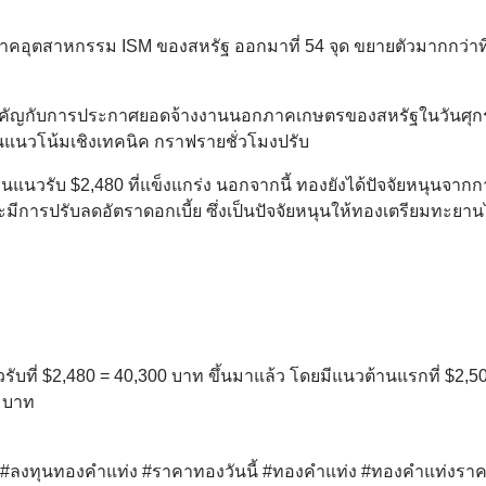
นีภาคอุตสาหกรรม ISM ของสหรัฐ ออกมาที่ 54 จุด ขยายตัวมากกว่าท
สำคัญกับการประกาศยอดจ้างงานนอกภาคเกษตรของสหรัฐในวันศุกร์
านแนวโน้มเชิงเทคนิค กราฟรายชั่วโมงปรับ
โซนแนวรับ $2,480 ที่แข็งแกร่ง นอกจากนี้ ทองยังได้ปัจจัยหนุนจาก
ะมีการปรับลดอัตราดอกเบี้ย ซึ่งเป็นปัจจัยหนุนให้ทองเตรียมทะยานไ
วรับที่ $2,480 = 40,300 บาท ขึ้นมาแล้ว โดยมีแนวต้านแรกที่ $2,5
0 บาท
ด์ #ลงทุนทองคำแท่ง #ราคาทองวันนี้ #ทองคำแท่ง #ทองคำแท่งรา