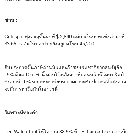
.
ข่าว :
.
Goldspot พุ่งทะลุขึ้นมาที่ $ 2,840 แต่ค่าเงินบาทแข็งค่ามาที่
33.65 กดดันให้ทองไทยยังอยู่แค่โซน 45,200
.
จีนประกาศขึ้นภาษีถ่านหินและก๊าซธรรมชาติจากสหรัฐอีก
15% มีผล 10 ก.พ. นี้ ตอบโต้หลังจากที่ก่อนหน้านี้โดนทรัมป์
ขึ้นภาษี 10% ขณะที่ทำเนียบขาวเผยว่าทรัมป์และสีจิ้นผิงอาจ
จะมีการหารือกันในเร็วๆนี้
.
วิเคราะห์ทองคำ :
.
Fed Watch Tool ให้โอกาส 83.5% ที่ FED จะคงอัตราดอกเบี้ย