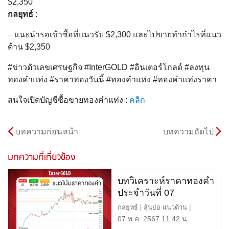
$2,350
กลยุทธ์
:
– แนะนำรอเข้าซื้อที่แนวรับ $2,300 และไปขายทำกำไรที่แนว
ต้าน $2,350
#ข่าวตัวเลขเศรษฐกิจ #InterGOLD #อินเตอร์โกลด์ #ลงทุน
ทองคำแท่ง #ราคาทองวันนี้ #ทองคำแท่ง #ทองคำแท่งราคา
สนใจเปิดบัญชีซื้อขายทองคำแท่ง :
คลิก
บทความก่อนหน้า
บทความถัดไป
บทความที่เกี่ยวข้อง
บทวิเคราะห์ราคาทองคำ
ประจำวันที่ 07
พฤษภาคม 2567
กลยุทธ์ | ลุ้นย่อ แนวต้าน |
$2,350 หรือ 40,650 บาท […]
07 พ.ค. 2567 11.42 น.