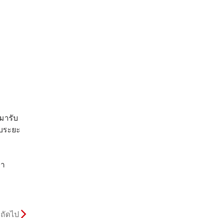
มารับ
ับระยะ
คา
ถัดไป