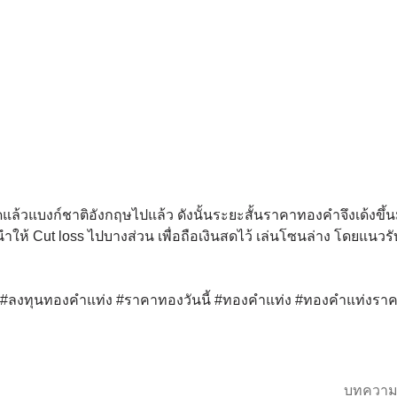
ล้วแบงก์ชาติอังกฤษไปแล้ว ดังนั้นระยะสั้นราคาทองคำจึงเด้งขึ้น
นำให้ Cut loss ไปบางส่วน เพื่อถือเงินสดไว้ เล่นโซนล่าง โดยแนวร
ด์ #ลงทุนทองคำแท่ง #ราคาทองวันนี้ #ทองคำแท่ง #ทองคำแท่งรา
บทความ