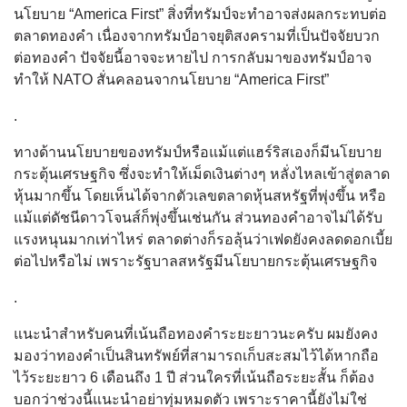
นโยบาย “America First” สิ่งที่ทรัมป์จะทำอาจส่งผลกระทบต่อ
ตลาดทองคำ เนื่องจากทรัมป์อาจยุติสงครามที่เป็นปัจจัยบวก
ต่อทองคำ ปัจจัยนี้อาจจะหายไป การกลับมาของทรัมป์อาจ
ทำให้ NATO สั่นคลอนจากนโยบาย “America First”
.
ทางด้านนโยบายของทรัมป์หรือแม้แต่แฮร์ริสเองก็มีนโยบาย
กระตุ้นเศรษฐกิจ ซึ่งจะทำให้เม็ดเงินต่างๆ หลั่งไหลเข้าสู่ตลาด
หุ้นมากขึ้น โดยเห็นได้จากตัวเลขตลาดหุ้นสหรัฐที่พุ่งขึ้น หรือ
แม้แต่ดัชนีดาวโจนส์ก็พุ่งขึ้นเช่นกัน ส่วนทองคำอาจไม่ได้รับ
แรงหนุนมากเท่าไหร่ ตลาดต่างก็รอลุ้นว่าเฟดยังคงลดดอกเบี้ย
ต่อไปหรือไม่ เพราะรัฐบาลสหรัฐมีนโยบายกระตุ้นเศรษฐกิจ
.
แนะนำสำหรับคนที่เน้นถือทองคำระยะยาวนะครับ ผมยังคง
มองว่าทองคำเป็นสินทรัพย์ที่สามารถเก็บสะสมไว้ได้หากถือ
ไว้ระยะยาว 6 เดือนถึง 1 ปี ส่วนใครที่เน้นถือระยะสั้น ก็ต้อง
บอกว่าช่วงนี้แนะนำอย่าทุ่มหมดตัว เพราะราคานี้ยังไม่ใช่