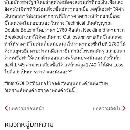
พันธบัตรสหรัฐฯ โดยล่าสุดเฟดยังคงสงวนท่าทีต่อเงินเฟ้อและ
ยังคงไม่มีท่าทีรีบร้อนที่จะขึ้นอัตราดอกเบี้ย เหตุนี้เองทำให้ค่า
เงินดอลลาร์อ่อนลงจากการที่มีการคาดการณ์ว่าดอกเบี้ยจะ
ขึ้นแต่เฟดไม่ตอบสนอง ในทาง Technical เกิดสัญญาณ
Double Bottom โดยราคา 1760 คือเส้น Neckline ถ้าสามารถ
Breakout แนวนี้ได้จะเกิดการ Cut loss ขาขายเกิดขึ้นและจะ
ทำให้ราคามีโมเม้นตั้มสนับสนุนให้ราคาทองขึ้นไปที่ 1780 ได้
ดั่งกลยุทธยืมดาบฆ่าคนคือการยืมกำลังไพร่พลศัตรู สลายแนว
ต้านหรือทำให้แนวต้านอ่อนแรงพร้อมเบรคนั่นเอง ดังนั้นถ้า
ย่อที่ 1745 สามารถเสี่ยงซื้อได้ แต่ถ้าหลุด 1740 ก็ให้คัท Loss
ไปถือว่าเป็นการฆ่าตัวเองนั่นเอง^^
#InterGOLD #อินเตอร์โกลด์ #ลงทุนทองคำแท่ง #บท
วิเคราะห์ทองคำ #ราคาทองคำวันนี้
บทความก่อนหน้า
บทความถัดไป
หมวดหมู่บทความ