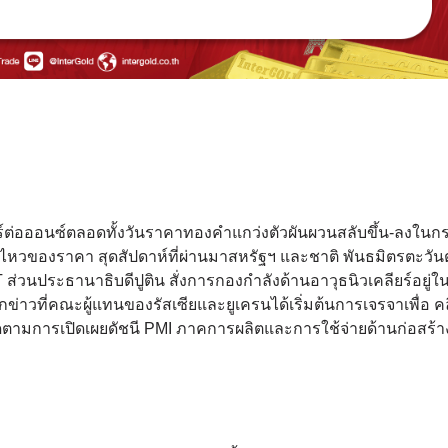
าร์ต่อออนซ์ตลอดทั้งวันราคาทองคำแกว่งตัวผันผวนสลับขึ้น-ลงในก
อนไหวของราคา สุดสัปดาห์ที่ผ่านมาสหรัฐฯ และชาติ พันธมิตรตะวัน
วนประธานาธิบดีปูติน สั่งการกองกำลังด้านอาวุธนิวเคลียร์อยู่
ากข่าวที่คณะผู้แทนของรัสเซียและยูเครนได้เริ่มต้นการเจรจาเพื่อ ค
ิดตามการเปิดเผยดัชนี PMI ภาคการผลิตและการใช้จ่ายด้านก่อสร้