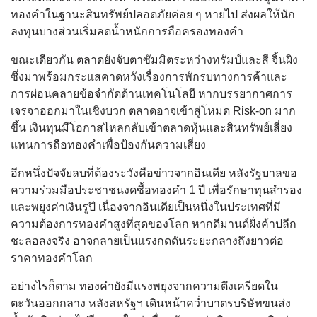
ทองคำในฐานะสินทรัพย์ปลอดภัยค่อย ๆ หายไป ส่งผลให้นัก
ลงทุนบางส่วนเริ่มลดน้ำหนักการถือครองทองคำ
ขณะเดียวกัน ตลาดยังจับตาซัมมิตระหว่างทรัมป์และสี จิ้นผิง
ซึ่งมาพร้อมกระแสคาดหวังเรื่องการพักรบทางการค้าและ
การผ่อนคลายข้อจำกัดด้านเทคโนโลยี หากบรรยากาศการ
เจรจาออกมาในเชิงบวก ตลาดอาจเข้าสู่โหมด Risk-on มาก
ขึ้น เงินทุนมีโอกาสไหลกลับเข้าตลาดหุ้นและสินทรัพย์เสี่ยง
แทนการถือทองคำเพื่อป้องกันความเสี่ยง
อีกหนึ่งปัจจัยลบที่ต้องระวังคือข่าวจากอินเดีย หลังรัฐบาลขอ
ความร่วมมือประชาชนงดซื้อทองคำ 1 ปี เพื่อรักษาทุนสำรอง
และพยุงค่าเงินรูปี เนื่องจากอินเดียเป็นหนึ่งในประเทศที่มี
ความต้องการทองคำสูงที่สุดของโลก หากดีมานด์ฝั่งค้าปลีก
ชะลอลงจริง อาจกลายเป็นแรงกดดันระยะกลางถึงยาวต่อ
ราคาทองคำโลก
อย่างไรก็ตาม ทองคำยังมีแรงพยุงจากความตึงเครียดใน
ตะวันออกกลาง หลังสหรัฐฯ เดินหน้าคว่ำบาตรบริษัทขนส่ง