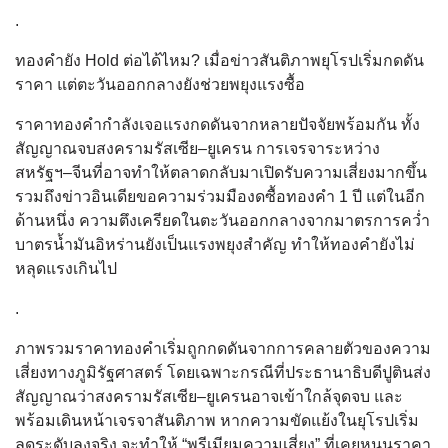
.
ทองคำยัง Hold ต่อได้ไหม? เมื่อข่าวสันติภาพยุโรปเริ่มกดดัน
ราคา แต่ตะวันออกกลางยังช่วยพยุงแรงซื้อ
ราคาทองคำกำลังเจอแรงกดดันจากหลายปัจจัยพร้อมกัน ทั้ง
สัญญาณจบสงครามรัสเซีย–ยูเครน การเจรจาระหว่าง
สหรัฐฯ–จีนที่อาจทำให้ตลาดกลับมาเปิดรับความเสี่ยงมากขึ้น
รวมถึงข่าวอินเดียขอความร่วมมืองดซื้อทองคำ 1 ปี แต่ในอีก
ด้านหนึ่ง ความตึงเครียดในตะวันออกกลางจากมาตรการคว่ำ
บาตรน้ำมันอิหร่านยังเป็นแรงพยุงสำคัญ ทำให้ทองคำยังไม่
หลุดแรงเกินไป
.
ภาพรวมราคาทองคำเริ่มถูกกดดันจากการคลายตัวของความ
เสี่ยงทางภูมิรัฐศาสตร์ โดยเฉพาะกรณีที่ประธานาธิบดีปูตินส่ง
สัญญาณว่าสงครามรัสเซีย–ยูเครนอาจเข้าใกล้จุดจบ และ
พร้อมเดินหน้าเจรจาสันติภาพ หากความขัดแย้งในยุโรปเริ่ม
ลดระดับลงจริง จะทำให้ “พรีเมียมความเสี่ยง” ที่เคยหนุนราคา