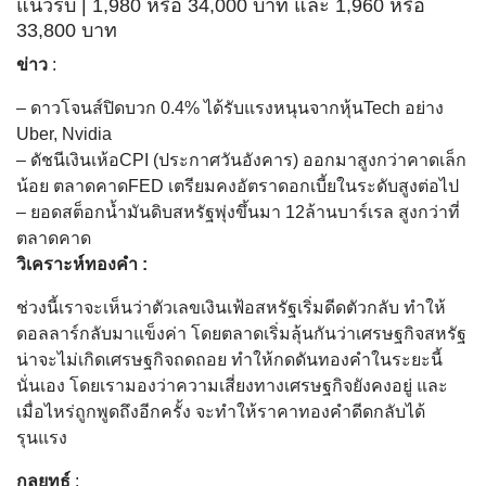
แนวรับ | 1,980 หรือ 34,000 บาท และ 1,960 หรือ
33,800 บาท
ข่าว
:
– ดาวโจนส์ปิดบวก 0.4% ได้รับแรงหนุนจากหุ้นTech อย่าง
Uber, Nvidia
– ดัชนีเงินเห้อCPI (ประกาศวันอังคาร) ออกมาสูงกว่าคาดเล็ก
น้อย ตลาดคาดFED เตรียมคงอัตราดอกเบี้ยในระดับสูงต่อไป
– ยอดสต็อกน้ำมันดิบสหรัฐพุ่งขึ้นมา 12ล้านบาร์เรล สูงกว่าที่
ตลาดคาด
วิเคราะห์ทองคำ :
ช่วงนี้เราจะเห็นว่าตัวเลขเงินเฟ้อสหรัฐเริ่มดีดตัวกลับ ทำให้
ดอลลาร์กลับมาแข็งค่า โดยตลาดเริ่มลุ้นกันว่าเศรษฐกิจสหรัฐ
น่าจะไม่เกิดเศรษฐกิจถดถอย ทำให้กดดันทองคำในระยะนี้
นั่นเอง โดยเรามองว่าความเสี่ยงทางเศรษฐกิจยังคงอยู่ และ
เมื่อไหร่ถูกพูดถึงอีกครั้ง จะทำให้ราคาทองคำดีดกลับได้
รุนแรง
กลยุทธ์
: