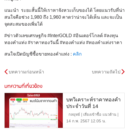
แนะนํา ระยะสั้นนี้ให้เราหาจังหวะเก็บของได้ โดยแนวรับที่น่า
สนใจคือช่วง 1,980 ถึง 1,960 คาดว่าน่าจะได้เห็น และจะเป็น
จุดสะสมของเพิ่มได้
#ข่าวตัวเลขเศรษฐกิจ #InterGOLD #อินเตอร์โกลด์ #ลงทุน
ทองคำแท่ง #ราคาทองวันนี้ #ทองคำแท่ง #ทองคำแท่งราคา
สนใจเปิดบัญชีซื้อขายทองคำแท่ง :
คลิก
บทความก่อนหน้า
บทความถัดไป
บทความที่เกี่ยวข้อง
บทวิเคราะห์ราคาทองคำ
ประจำวันที่ 14
กุมภาพันธ์ 2567
กลยุทธ์ | เสี่ยงเข้าซื้อ แนวต้าน |
2,010 หรือ 34 […]
14 ก.พ. 2567 12.05 น.