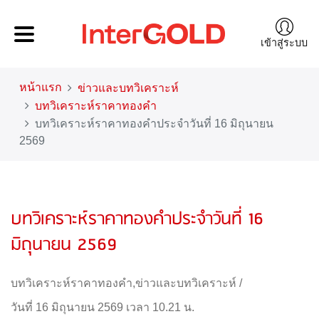
เข้าสู่ระบบ
หน้าแรก
ข่าวและบทวิเคราะห์
บทวิเคราะห์ราคาทองคำ
บทวิเคราะห์ราคาทองคำประจำวันที่ 16 มิถุนายน
2569
บทวิเคราะห์ราคาทองคำประจำวันที่ 16
มิถุนายน 2569
บทวิเคราะห์ราคาทองคำ
,
ข่าวและบทวิเคราะห์
/
วันที่ 16 มิถุนายน 2569 เวลา 10.21 น.