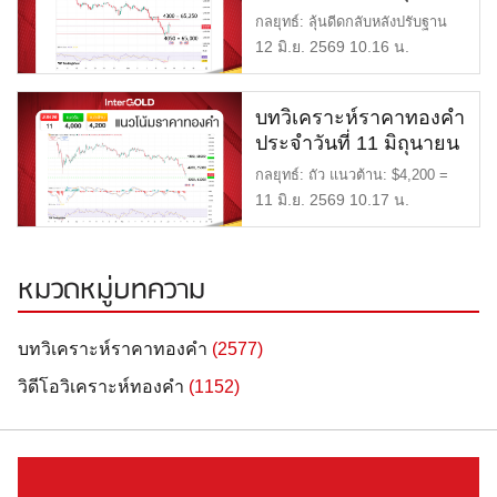
2569
กลยุทธ์: ลุ้นดีดกลับหลังปรับฐาน
แรง แนวต้าน: $4,300 = 65 […]
12 มิ.ย. 2569 10.16 น.
บทวิเคราะห์ราคาทองคำ
ประจำวันที่ 11 มิถุนายน
2569
กลยุทธ์: ถัว แนวต้าน: $4,200 =
65,000 บาท แนวรับ: $4,00 […]
11 มิ.ย. 2569 10.17 น.
หมวดหมู่บทความ
บทวิเคราะห์ราคาทองคำ
(2577)
วิดีโอวิเคราะห์ทองคำ
(1152)