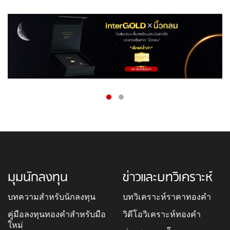
มุมนักลงทุน
ข่าวและบทวิเคราะห์
บทความสำหรับนักลงทุน
บทวิเคราะห์ราคาทองคำ
คู่มือลงทุนทองคำสำหรับมือ
วิดีโอวิเคราะห์ทองคำ
ใหม่