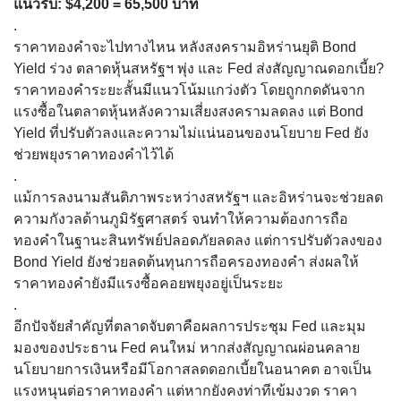
แนวรับ: $4,200 = 65,500 บาท
.
ราคาทองคำจะไปทางไหน หลังสงครามอิหร่านยุติ Bond
Yield ร่วง ตลาดหุ้นสหรัฐฯ พุ่ง และ Fed ส่งสัญญาณดอกเบี้ย?
ราคาทองคำระยะสั้นมีแนวโน้มแกว่งตัว โดยถูกกดดันจาก
แรงซื้อในตลาดหุ้นหลังความเสี่ยงสงครามลดลง แต่ Bond
Yield ที่ปรับตัวลงและความไม่แน่นอนของนโยบาย Fed ยัง
ช่วยพยุงราคาทองคำไว้ได้
.
แม้การลงนามสันติภาพระหว่างสหรัฐฯ และอิหร่านจะช่วยลด
ความกังวลด้านภูมิรัฐศาสตร์ จนทำให้ความต้องการถือ
ทองคำในฐานะสินทรัพย์ปลอดภัยลดลง แต่การปรับตัวลงของ
Bond Yield ยังช่วยลดต้นทุนการถือครองทองคำ ส่งผลให้
ราคาทองคำยังมีแรงซื้อคอยพยุงอยู่เป็นระยะ
.
อีกปัจจัยสำคัญที่ตลาดจับตาคือผลการประชุม Fed และมุม
มองของประธาน Fed คนใหม่ หากส่งสัญญาณผ่อนคลาย
นโยบายการเงินหรือมีโอกาสลดดอกเบี้ยในอนาคต อาจเป็น
แรงหนุนต่อราคาทองคำ แต่หากยังคงท่าทีเข้มงวด ราคา