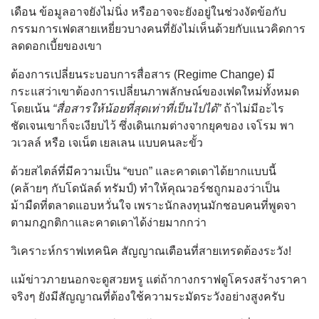
เดือน ข้อมูลอาจยังไม่นิ่ง หรืออาจจะยังอยู่ในช่วงงัดข้อกับ
กรรมการเฟดสายเหยี่ยวบางคนที่ยังไม่เห็นด้วยกับแนวคิดการ
ลดดอกเบี้ยของเขา
ต้องการเปลี่ยนระบอบการสื่อสาร (Regime Change) มี
กระแสว่าเขาต้องการเปลี่ยนภาพลักษณ์ของเฟดใหม่ทั้งหมด
โดยเน้น
“สื่อสารให้น้อยที่สุดเท่าที่เป็นไปได้”
ถ้าไม่มีอะไร
ชัดเจนเขาก็จะเงียบไว้ ซึ่งเดินเกมต่างจากยุคของ เจโรม พา
วเวลล์ หรือ เจเน็ต เยลเลน แบบคนละขั้ว
ด้วยสไตล์ที่มีความเป็น “ขบถ” และคาดเดาได้ยากแบบนี้
(คล้ายๆ กับโดนัลด์ ทรัมป์) ทำให้คุณวอร์ชถูกมองว่าเป็น
ม้ามืดที่ตลาดแอบหวั่นใจ เพราะนักลงทุนมักชอบคนที่พูดจา
ตามกฎกติกาและคาดเดาได้ง่ายมากกว่า
วิเคราะห์กราฟเทคนิค สัญญาณเตือนที่สายเทรดต้องระวัง!
แม้ข่าวภายนอกจะดูสวยหรู แต่ถ้ากางกราฟดูโครงสร้างราคา
จริงๆ ยังมีสัญญาณที่ต้องใช้ความระมัดระวังอย่างสูงครับ