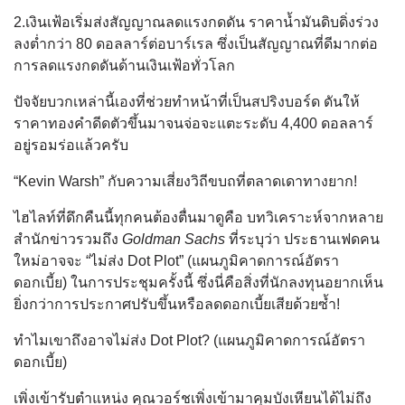
2.เงินเฟ้อเริ่มส่งสัญญาณลดแรงกดดัน ราคาน้ำมันดิบดิ่งร่วง
ลงต่ำกว่า 80 ดอลลาร์ต่อบาร์เรล ซึ่งเป็นสัญญาณที่ดีมากต่อ
การลดแรงกดดันด้านเงินเฟ้อทั่วโลก
ปัจจัยบวกเหล่านี้เองที่ช่วยทำหน้าที่เป็นสปริงบอร์ด ดันให้
ราคาทองคำดีดตัวขึ้นมาจนจ่อจะแตะระดับ 4,400 ดอลลาร์
อยู่รอมร่อแล้วครับ
“Kevin Warsh” กับความเสี่ยงวิถีขบถที่ตลาดเดาทางยาก!
ไฮไลท์ที่ดึกคืนนี้ทุกคนต้องตื่นมาดูคือ บทวิเคราะห์จากหลาย
สำนักข่าวรวมถึง
Goldman Sachs
ที่ระบุว่า ประธานเฟดคน
ใหม่อาจจะ “ไม่ส่ง Dot Plot” (แผนภูมิคาดการณ์อัตรา
ดอกเบี้ย) ในการประชุมครั้งนี้ ซึ่งนี่คือสิ่งที่นักลงทุนอยากเห็น
ยิ่งกว่าการประกาศปรับขึ้นหรือลดดอกเบี้ยเสียด้วยซ้ำ!
ทำไมเขาถึงอาจไม่ส่ง Dot Plot? (แผนภูมิคาดการณ์อัตรา
ดอกเบี้ย)
เพิ่งเข้ารับตำแหน่ง คุณวอร์ชเพิ่งเข้ามาคุมบังเหียนได้ไม่ถึง