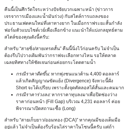
คืนนี้เป็นศึกวัดใจระหว่างปัจจัยบวกเฉพาะหน้า (ข่าวการ
เจรจาการเมืองและน้ำมันร่วง) กับสไตล์การแถลงของ
ประธานเฟดคนใหม่ที่เดาทางยาก ในเมื่อกราฟระยะสั้นกำลัง
ฟอร์มตัวแบบไซด์เวย์เพื่อเลือกข้าง แนะนำให้แบ่งกลยุทธ์ตาม
สไตล์ของคุณดังนี้ครับ:
สำหรับ “สายซิ่ง/สายเทรดสั้น” คืนนี้นิ่งไว้ก่อนครับ ไม่จำเป็น
ต้องรีบไปวางเดิมพันว่ากราฟจะเลือกทางไหน รอให้ตลาด
เฉลยทิศทางให้ชัดเจนก่อนค่อยกระโดดตามน้ำ
กรณีราคาดีดขึ้น:
หากพุ่งชนแนวต้าน 4,400 ดอลลาร์
แล้วเกิดสัญญาณขัดแย้ง (Divergence) จังหวะนี้ฝั่ง
Short จะได้เปรียบ เพราะตั้งจุดคัตลอสได้สั้นและคมมาก
กรณีราคาร่วงลง:
หากราคาทุบลงมาเพื่อปิดช่องว่าง
ราคาก่อนหน้า (Fill Gap) บริเวณ 4,231 ดอลลาร์ ค่อย
พิจารณาเปิดสถานะซื้อ (Long)
สำหรับ “สายเก็บยาว/ออมทอง (DCA)” หากคุณมีของเต็มมือ
อยู่แล้ว ไม่จำเป็นต้องรีบร้อนไล่ราคาในโซนนี้ครับ แต่ถ้า