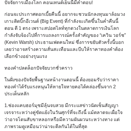
ปัจจัยการเมืองโลก คอนเทนต์เย็นนี้มีคำตอบ!
ก่อนจะประกาศดอกเบี้ยคืนนี้ อยากจะชวนนักลงทุนมาล้อมวง
เกาะติดบิ๊กอีเวนต์ (Big Event) ที่กำลังจะเกิดขึ้นในค่ำคืนนี้
ตอน ตี 1 ตรง เพราะสปอตไลท์ทุกดวงในตลาดการเงินโลก
กำลังจับจ้องไปที่การแถลงการณ์ครั้งสำคัญของ “เควิน วอร์ช”
(Kevin Warsh) ประธานเฟดคนใหม่ ซึ่งการขยับตัวครั้งนี้บอก
เลยว่าอาจสร้างความสั่นสะเทือนและบีบให้ราคาทองคำต้อง
เลือกข้างอย่างรุนแรง
ทองคำปลดล็อกปัจจัยบวกชั่วคราว
ในฝั่งของปัจจัยพื้นฐานหน้างานตอนนี้ ต้องยอมรับว่าราคา
ทองคำได้รับแรงหนุนให้หายใจหายคอได้คล่องขึ้นจาก 2
ประเด็นหลัก
1.ช่องแคบฮอร์มุซมีลุ้นจบสวย มีกระแสข่าวนัดเซ็นสัญญา
เจรจาระหว่างคู่ขัดแย้งในวันศุกร์ที่จะถึงนี้ แม้ตลาดจะเผื่อใจ
ว่าอาจโดนสับขาหลอกหรือมีความผันผวนระหว่างทาง แต่
ภาพรวมดูเหมือนว่าน่าจะดีลกันได้ในที่สุด