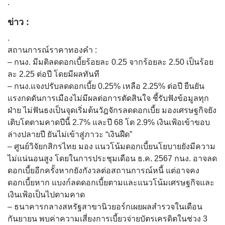
.
ข่าว :
.
สถานการณ์ราคาทองคำ :
– กนง. มีมติลดดอกเบี้ยร้อยละ 0.25 จากร้อยละ 2.50 เป็นร้อย
ละ 2.25 ต่อปี โดยมีผลทันที
– กนง.แจงปรับลดดอกเบี้ย 0.25% เหลือ 2.25% ต่อปี ยืนยัน
แรงกดดันการเมืองไม่มีผลต่อการตัดสินใจ ชี้รับฟังข้อมูลทุก
ฝ่าย ไม่ฟันธงเป็นจุดเริ่มต้นวัฎจักรลดดอกเบี้ย มองเศรษฐกิจยัง
เติบโตตามคาดปีนี้ 2.7% และปี 68 โต 2.9% เงินเฟ้อเข้าขอบ
ล่างปลายปี ยันไม่เข้าสู่ภาวะ “เงินฝืด”
– ศูนย์วิจัยกสิกรไทย มอง แนวโน้มดอกเบี้ยนโยบายยังมีความ
ไม่แน่นอนสูง โดยในการประชุมเดือน ธ.ค. 2567 กนง. อาจลด
ดอกเบี้ยอีกครั้งหากยังกังวลต่อสถานการณ์หนี้ แต่อาจคง
ดอกเบี้ยหาก แบงก์ลดดอกเบี้ยตามและแนวโน้มเศรษฐกิจและ
เงินเฟ้อเป็นไปตามคาด
– ธนาคารกลางสหรัฐสาขานิวยอร์กเผยผลสำรวจในเดือน
กันยายน พบค่าความเสี่ยงการเบี้ยวจ่ายบัตรเครดิตในช่วง 3