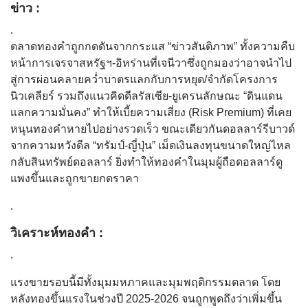
ข่าว :
.
ตลาดทองคำถูกกดดันจากกระแส “ข่าวสันติภาพ” ทั้งความคืบ
หน้าการเจรจาสหรัฐฯ-อิหร่านที่เจนีวาซึ่งถูกมองว่าอาจนำไป
สู่การผ่อนคลายคว่ำบาตรแลกกับการหยุด/จำกัดโครงการ
นิวเคลียร์ รวมถึงแนวคิดดีลรัสเซีย-ยูเครนลักษณะ “ดินแดน
แลกความมั่นคง” ทำให้เบี้ยความเสี่ยง (Risk Premium) ที่เคย
หนุนทองคำหายไปอย่างรวดเร็ว ขณะเดียวกันดอลลาร์รีบาวด์
จากความหวังดีล “ทรัมป์-ญี่ปุ่น” เม็ดเงินลงทุนขนาดใหญ่ไหล
กลับสินทรัพย์ดอลลาร์ ยิ่งทำให้ทองคำในมุมผู้ถือดอลลาร์ดู
แพงขึ้นและถูกขายกดราคา
.
วิเคราะห์ทองคำ :
.
แรงขายรอบนี้มีทั้งมุมมหภาคและมุมพฤติกรรมตลาด โดย
หลังทองขึ้นแรงในช่วงปี 2025-2026 จนถูกพูดถึงว่าเพิ่มขึ้น