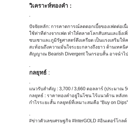
วิเคราะห์ทองคำ :
.
ปัจจัยหลัก: การคาดการณ์ลดดอกเบี้ยของเฟดต่อเน
ใช้ท่าทีต่างจากเฟด ทำให้ตลาดโลกสับสนและยิ่งเพ
ซบเซาและภูมิรัฐศาสตร์ตึงเครียด เป็นแรงเสริมให้
สะท้อนถึงความมั่นใจระยะกลางถึงยาว
ด้านเทคนิค
สัญญาณ Bearish Divergent ในกรอบสั้น อาจนำไป
.
กลยุทธ์
:
.
แนวรับสำคัญ : 3,700 / 3,660 ดอลลาร์ (ประมาณ 56,0
กลยุทธ์ : ราคาทองคำอยู่ในโซน ไร้แนวต้าน หลั
กำไรระยะสั้น กลยุทธ์ที่เหมาะสมคือ “Buy on Dips”
.
#ข่าวตัวเลขเศรษฐกิจ #InterGOLD #อินเตอร์โกล