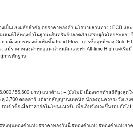
ื่องเป็นแรงผลักสำคัญต่อราคาทองคำ
นโยบายสวนทาง : ECB แล
ิ่มเสน่ห์ให้ทองคำในฐานะสินทรัพย์ปลอดภัย
เศรษฐกิจโลกชะลอ : จ
ความต้องการทองคำเพิ่มขึ้น
Fund Flow : การซื้อสุทธิของ Gold E
 : แม้ราคาทองคำทะลุแนวต้านเดิมและทำ All-time High แต่เริ่มมี
สู่การพักฐาน
00 / 55,600 บาท) แนวต้าน : – (ยังไม่มี เนื่องจากทำสถิติสูงสุดให
งทะลุ 3,700 ดอลลาร์ แต่จากสัญญาณเทคนิค นักลงทุนควรระวังแร
 รอเข้าซื้อเมื่อราคาย่อในโซนแนวรับ เพื่อเก็บจังหวะขึ้นรอบถัดไป
ด์ #ลงทุนทองคำแท่ง #ราคาทองวันนี้ #ทองคำแท่ง #ทองคำแท่งรา