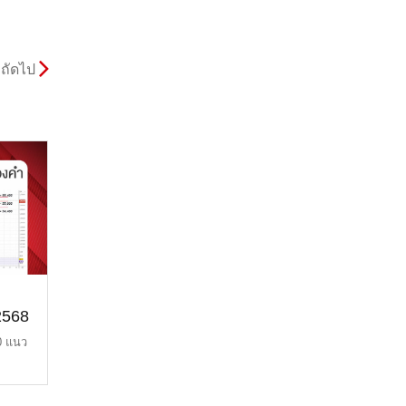
ถัดไป
2568
0 แนว