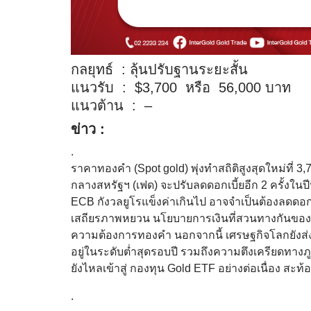
กลยุทธ์ :
ลุ้นปรับฐานระยะสั้น
แนวรับ : $3,700 หรือ 56,000 บาท
แนวต้าน : –
ข่าว :
.
ราคาทองคำ (Spot gold) พุ่งทำสถิติสูงสุดใหม่ที
กลางสหรัฐฯ (เฟด) จะปรับลดดอกเบี้ยอีก 2 ครั้งในปี
ECB กังวลยูโรแข็งค่าเกินไป อาจจำเป็นต้องลดดอกเบี
เสถียรภาพหยวน นโยบายการเงินที่สวนทางกันขอ
ความต้องการทองคำ
นอกจากนี้ เศรษฐกิจโลกยัง
อยู่ในระดับต่ำสุดรอบปี รวมถึงความตึงเครียดทางภ
ยังไหลเข้าสู่ กองทุน Gold ETF อย่างต่อเนื่อง สะท
.