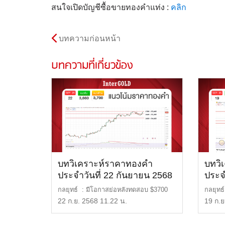
สนใจเปิดบัญชีซื้อขายทองคำแท่ง :
คลิก
บทความก่อนหน้า
บทความที่เกี่ยวข้อง
บทวิเคราะห์ราคาทองคำ
บทวิ
ประจำวันที่ 22 กันยายน 2568
ประจ
กลยุทธ์ : มีโอกาสย่อหลังทดสอบ $3700
กลยุทธ
แนวรับ : $3,660 […]
แนวต้า
22 ก.ย. 2568 11.22 น.
19 ก.ย