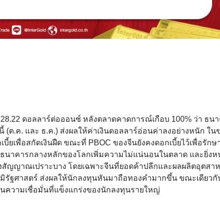
่ 3,728.22 ดอลลาร์ต่อออนซ์ หลังตลาดคาดการณ์เกือบ 100% ว่า ธน
นี้ (ต.ค. และ ธ.ค.) ส่งผลให้ค่าเงินดอลลาร์อ่อนค่าลงอย่างหนัก
ในข
้ยเพื่อสกัดเงินฝืด ขณะที่ PBOC ของจีนยังคงดอกเบี้ยไว้เพื่อรักษ
งธนาคารกลางหลักของโลกเพิ่มความไม่แน่นอนในตลาด และยิ่งห
ส่งสัญญาณเปราะบาง โดยเฉพาะจีนที่ยอดค้าปลีกและผลผลิตอุตสา
ูมิรัฐศาสตร์ ส่งผลให้นักลงทุนหันมาถือทองคำมากขึ้น ขณะเดียวกั
้อนความเชื่อมั่นที่แข็งแกร่งของนักลงทุนรายใหญ่