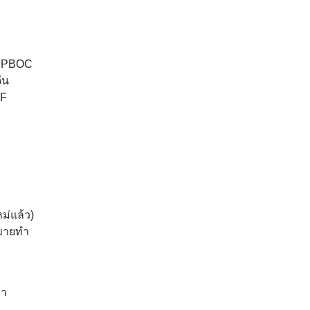
ะ PBOC
ีน
TF
ม่แล้ว)
งขายทำ
คา